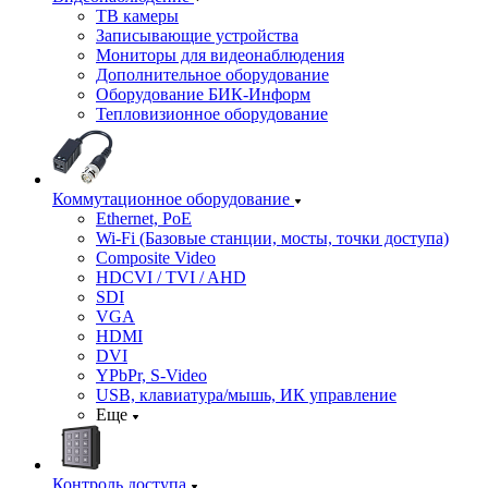
ТВ камеры
Записывающие устройства
Мониторы для видеонаблюдения
Дополнительное оборудование
Оборудование БИК-Информ
Тепловизионное оборудование
Коммутационное оборудование
Ethernet, PoE
Wi-Fi (Базовые станции, мосты, точки доступа)
Composite Video
HDCVI / TVI / AHD
SDI
VGA
HDMI
DVI
YPbPr, S-Video
USB, клавиатура/мышь, ИК управление
Еще
Контроль доступа