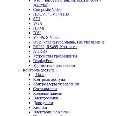
Wi-Fi (Базовые станции, мосты, точки
доступа)
Composite Video
HDCVI / TVI / AHD
SDI
VGA
HDMI
DVI
YPbPr, S-Video
USB, клавиатура/мышь, ИК управление
RS232, RS485, Контакты
AUDIO
Устройства грозозащиты
DisplayPort
Удлинители для антенн
Контроль доступа
Назад
Контроль доступа
Контроллеры управления
Считыватели
Кодовые панели
Электрозамки
Доводчики
Кнопки
Электронные ключи