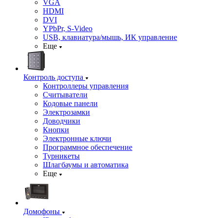
VGA
HDMI
DVI
YPbPr, S-Video
USB, клавиатура/мышь, ИК управление
Еще
Контроль доступа
Контроллеры управления
Считыватели
Кодовые панели
Электрозамки
Доводчики
Кнопки
Электронные ключи
Программное обеспечение
Турникеты
Шлагбаумы и автоматика
Еще
Домофоны