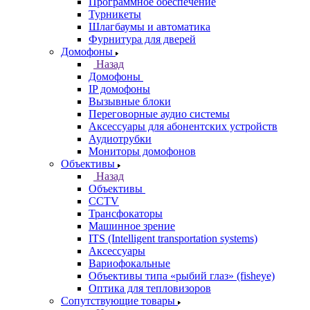
Программное обеспечение
Турникеты
Шлагбаумы и автоматика
Фурнитура для дверей
Домофоны
Назад
Домофоны
IP домофоны
Вызывные блоки
Переговорные аудио системы
Аксессуары для абонентских устройств
Аудиотрубки
Мониторы домофонов
Объективы
Назад
Объективы
CCTV
Трансфокаторы
Машинное зрение
ITS (Intelligent transportation systems)
Аксессуары
Вариофокальные
Объективы типа «рыбий глаз» (fisheye)
Оптика для тепловизоров
Сопутствующие товары