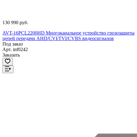
130 990 руб.
AVT-16PCL2200HD Многоканальное устройство грозозащиты
цепей передачи AHD/CVI/TVI/CVBS видеосигналов
Под заказ
Арт.
inf0242
Заказать