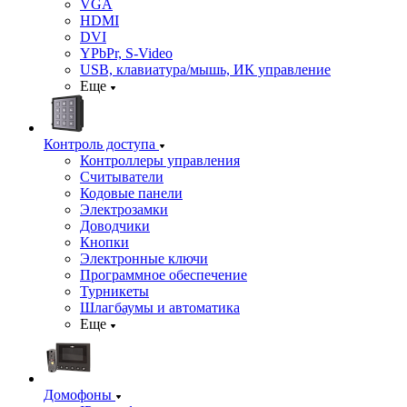
VGA
HDMI
DVI
YPbPr, S-Video
USB, клавиатура/мышь, ИК управление
Еще
Контроль доступа
Контроллеры управления
Считыватели
Кодовые панели
Электрозамки
Доводчики
Кнопки
Электронные ключи
Программное обеспечение
Турникеты
Шлагбаумы и автоматика
Еще
Домофоны