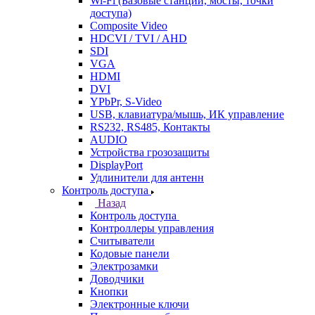
Wi-Fi (Базовые станции, мосты, точки
доступа)
Composite Video
HDCVI / TVI / AHD
SDI
VGA
HDMI
DVI
YPbPr, S-Video
USB, клавиатура/мышь, ИК управление
RS232, RS485, Контакты
AUDIO
Устройства грозозащиты
DisplayPort
Удлинители для антенн
Контроль доступа
Назад
Контроль доступа
Контроллеры управления
Считыватели
Кодовые панели
Электрозамки
Доводчики
Кнопки
Электронные ключи