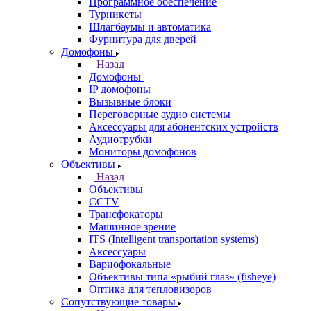
Программное обеспечение
Турникеты
Шлагбаумы и автоматика
Фурнитура для дверей
Домофоны
Назад
Домофоны
IP домофоны
Вызывные блоки
Переговорные аудио системы
Аксессуары для абонентских устройств
Аудиотрубки
Мониторы домофонов
Объективы
Назад
Объективы
CCTV
Трансфокаторы
Машинное зрение
ITS (Intelligent transportation systems)
Аксессуары
Вариофокальные
Объективы типа «рыбий глаз» (fisheye)
Оптика для тепловизоров
Сопутствующие товары