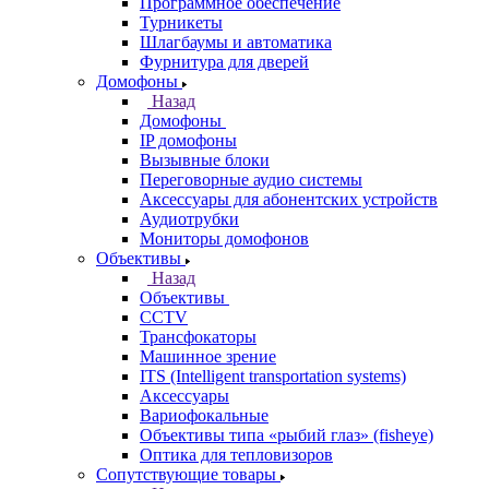
Программное обеспечение
Турникеты
Шлагбаумы и автоматика
Фурнитура для дверей
Домофоны
Назад
Домофоны
IP домофоны
Вызывные блоки
Переговорные аудио системы
Аксессуары для абонентских устройств
Аудиотрубки
Мониторы домофонов
Объективы
Назад
Объективы
CCTV
Трансфокаторы
Машинное зрение
ITS (Intelligent transportation systems)
Аксессуары
Вариофокальные
Объективы типа «рыбий глаз» (fisheye)
Оптика для тепловизоров
Сопутствующие товары