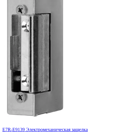
E7R-E9139 Электромеханическая защелка