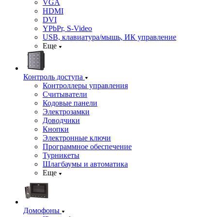
VGA
HDMI
DVI
YPbPr, S-Video
USB, клавиатура/мышь, ИК управление
Еще
Контроль доступа
Контроллеры управления
Считыватели
Кодовые панели
Электрозамки
Доводчики
Кнопки
Электронные ключи
Программное обеспечение
Турникеты
Шлагбаумы и автоматика
Еще
Домофоны