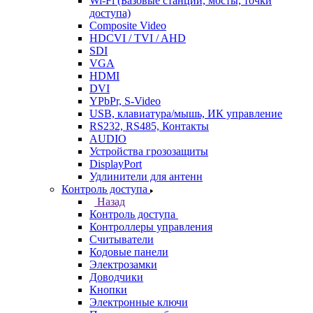
Wi-Fi (Базовые станции, мосты, точки
доступа)
Composite Video
HDCVI / TVI / AHD
SDI
VGA
HDMI
DVI
YPbPr, S-Video
USB, клавиатура/мышь, ИК управление
RS232, RS485, Контакты
AUDIO
Устройства грозозащиты
DisplayPort
Удлинители для антенн
Контроль доступа
Назад
Контроль доступа
Контроллеры управления
Считыватели
Кодовые панели
Электрозамки
Доводчики
Кнопки
Электронные ключи