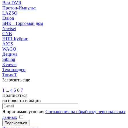
Best DVR
Протон-Импульс
LAZSO
Etalon
БИК - Торговый дом
Naviset
CNB
НПП Кубрис
AXIS
WAGO
Децима
Sibling
Kenwei
Технолидер
Tor-neT
Загрузить еще
1
...
4
5
6
7
Подписаться
на новости и акции
Я принимаю условия
Соглашения на обработку персональных
данных
Подписаться