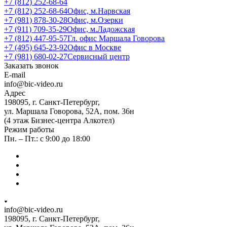
+7 (812) 252-68-64
+7 (812) 252-68-64
Офис, м.Нарвская
+7 (981) 878-30-28
Офис, м.Озерки
+7 (911) 709-35-29
Офис, м.Ладожская
+7 (812) 447-95-57
Гл. офис Маршала Говорова
+7 (495) 645-23-92
Офис в Москве
+7 (981) 680-02-27
Сервисный центр
Заказать звонок
E-mail
info@bic-video.ru
Адрес
198095, г. Санкт-Петербург,
ул. Маршала Говорова, 52А, пом. 36н
(4 этаж Бизнес-центра Алкотел)
Режим работы
Пн. – Пт.: с 9:00 до 18:00
info@bic-video.ru
198095, г. Санкт-Петербург,