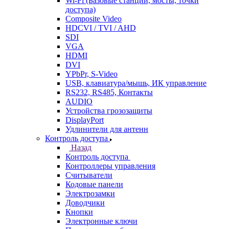
Wi-Fi (Базовые станции, мосты, точки
доступа)
Composite Video
HDCVI / TVI / AHD
SDI
VGA
HDMI
DVI
YPbPr, S-Video
USB, клавиатура/мышь, ИК управление
RS232, RS485, Контакты
AUDIO
Устройства грозозащиты
DisplayPort
Удлинители для антенн
Контроль доступа
Назад
Контроль доступа
Контроллеры управления
Считыватели
Кодовые панели
Электрозамки
Доводчики
Кнопки
Электронные ключи