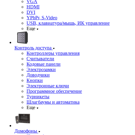
VGA
HDMI
DVI
YPbPr, S-Video
USB, клавиатура/мышь, ИК управление
Еще
Контроль доступа
Контроллеры управления
Считыватели
Кодовые панели
Электрозамки
Доводчики
Кнопки
Электронные ключи
Программное обеспечение
Турникеты
Шлагбаумы и автоматика
Еще
Домофоны