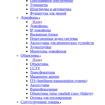
Программное обеспечение
Турникеты
Шлагбаумы и автоматика
Фурнитура для дверей
Домофоны
Назад
Домофоны
IP домофоны
Вызывные блоки
Переговорные аудио системы
Аксессуары для абонентских устройств
Аудиотрубки
Мониторы домофонов
Объективы
Назад
Объективы
CCTV
Трансфокаторы
Машинное зрение
ITS (Intelligent transportation systems)
Аксессуары
Вариофокальные
Объективы типа «рыбий глаз» (fisheye)
Оптика для тепловизоров
Сопутствующие товары