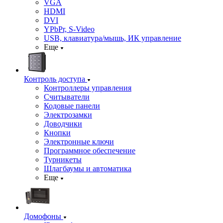
VGA
HDMI
DVI
YPbPr, S-Video
USB, клавиатура/мышь, ИК управление
Еще
Контроль доступа
Контроллеры управления
Считыватели
Кодовые панели
Электрозамки
Доводчики
Кнопки
Электронные ключи
Программное обеспечение
Турникеты
Шлагбаумы и автоматика
Еще
Домофоны