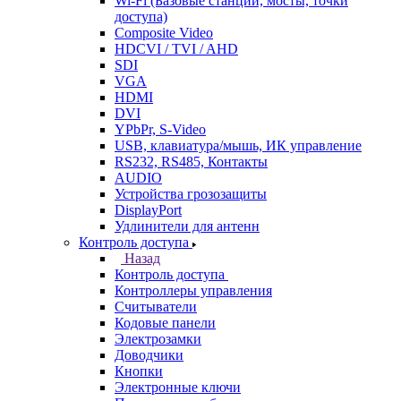
Wi-Fi (Базовые станции, мосты, точки
доступа)
Composite Video
HDCVI / TVI / AHD
SDI
VGA
HDMI
DVI
YPbPr, S-Video
USB, клавиатура/мышь, ИК управление
RS232, RS485, Контакты
AUDIO
Устройства грозозащиты
DisplayPort
Удлинители для антенн
Контроль доступа
Назад
Контроль доступа
Контроллеры управления
Считыватели
Кодовые панели
Электрозамки
Доводчики
Кнопки
Электронные ключи