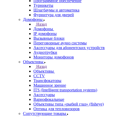
Программное обеспечение
Турникеты
Шлагбаумы и автоматика
Фурнитура для дверей
Домофоны
Назад
Домофоны
IP домофоны
Вызывные блоки
Переговорные аудио системы
Аксессуары для абонентских устройств
Аудиотрубки
Мониторы домофонов
Объективы
Назад
Объективы
CCTV
Трансфокаторы
Машинное зрение
ITS (Intelligent transportation systems)
Аксессуары
Вариофокальные
Объективы типа «рыбий глаз» (fisheye)
Оптика для тепловизоров
Сопутствующие товары