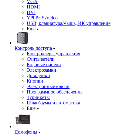
VGA
HDMI
DVI
YPbPr, S-Video
USB, клавиатура/мышь, ИК управление
Еще
Контроль доступа
Контроллеры управления
Считыватели
Кодовые панели
Электрозамки
Доводчики
Кнопки
Электронные ключи
Программное обеспечение
Турникеты
Шлагбаумы и автоматика
Еще
Домофоны