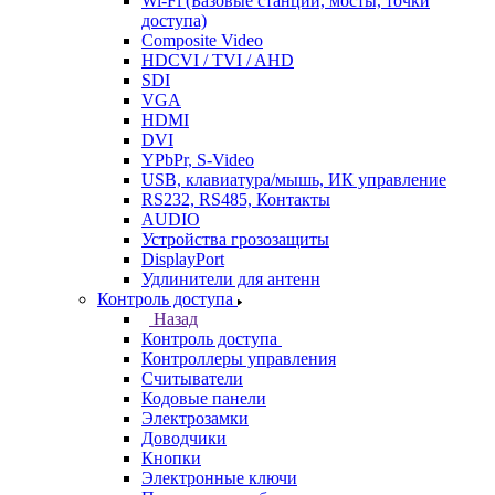
Wi-Fi (Базовые станции, мосты, точки
доступа)
Composite Video
HDCVI / TVI / AHD
SDI
VGA
HDMI
DVI
YPbPr, S-Video
USB, клавиатура/мышь, ИК управление
RS232, RS485, Контакты
AUDIO
Устройства грозозащиты
DisplayPort
Удлинители для антенн
Контроль доступа
Назад
Контроль доступа
Контроллеры управления
Считыватели
Кодовые панели
Электрозамки
Доводчики
Кнопки
Электронные ключи