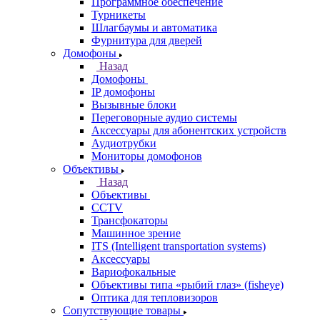
Программное обеспечение
Турникеты
Шлагбаумы и автоматика
Фурнитура для дверей
Домофоны
Назад
Домофоны
IP домофоны
Вызывные блоки
Переговорные аудио системы
Аксессуары для абонентских устройств
Аудиотрубки
Мониторы домофонов
Объективы
Назад
Объективы
CCTV
Трансфокаторы
Машинное зрение
ITS (Intelligent transportation systems)
Аксессуары
Вариофокальные
Объективы типа «рыбий глаз» (fisheye)
Оптика для тепловизоров
Сопутствующие товары