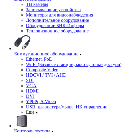
ТВ камеры
Записывающие устройства
Мониторы для видеонаблюдения
Дополнительное оборудование
Оборудование БИК-Информ
Тепловизионное оборудование
Коммутационное оборудование
Ethernet, PoE
Wi-Fi (Базовые станции, мосты, точки доступа)
Composite Video
HDCVI / TVI / AHD
SDI
VGA
HDMI
DVI
YPbPr, S-Video
USB, клавиатура/мышь, ИК управление
Еще
Контроль доступа