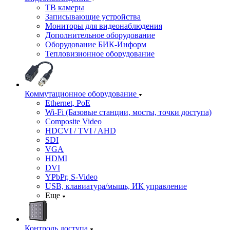
ТВ камеры
Записывающие устройства
Мониторы для видеонаблюдения
Дополнительное оборудование
Оборудование БИК-Информ
Тепловизионное оборудование
Коммутационное оборудование
Ethernet, PoE
Wi-Fi (Базовые станции, мосты, точки доступа)
Composite Video
HDCVI / TVI / AHD
SDI
VGA
HDMI
DVI
YPbPr, S-Video
USB, клавиатура/мышь, ИК управление
Еще
Контроль доступа