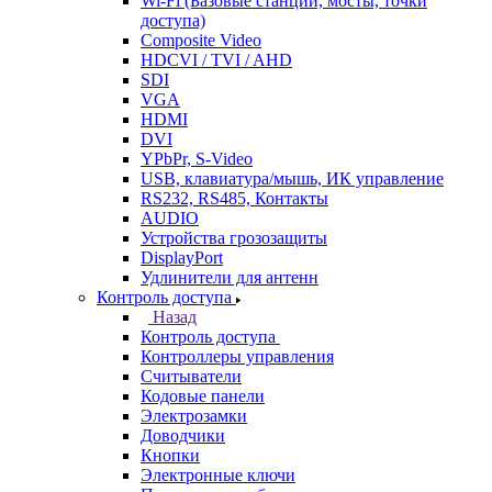
Wi-Fi (Базовые станции, мосты, точки
доступа)
Composite Video
HDCVI / TVI / AHD
SDI
VGA
HDMI
DVI
YPbPr, S-Video
USB, клавиатура/мышь, ИК управление
RS232, RS485, Контакты
AUDIO
Устройства грозозащиты
DisplayPort
Удлинители для антенн
Контроль доступа
Назад
Контроль доступа
Контроллеры управления
Считыватели
Кодовые панели
Электрозамки
Доводчики
Кнопки
Электронные ключи