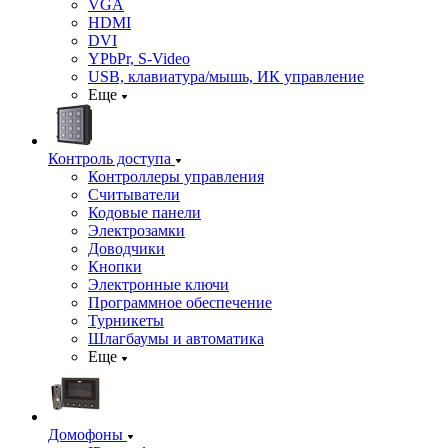
VGA
HDMI
DVI
YPbPr, S-Video
USB, клавиатура/мышь, ИК управление
Еще
Контроль доступа
Контроллеры управления
Считыватели
Кодовые панели
Электрозамки
Доводчики
Кнопки
Электронные ключи
Программное обеспечение
Турникеты
Шлагбаумы и автоматика
Еще
Домофоны