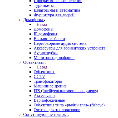
Программное обеспечение
Турникеты
Шлагбаумы и автоматика
Фурнитура для дверей
Домофоны
Назад
Домофоны
IP домофоны
Вызывные блоки
Переговорные аудио системы
Аксессуары для абонентских устройств
Аудиотрубки
Мониторы домофонов
Объективы
Назад
Объективы
CCTV
Трансфокаторы
Машинное зрение
ITS (Intelligent transportation systems)
Аксессуары
Вариофокальные
Объективы типа «рыбий глаз» (fisheye)
Оптика для тепловизоров
Сопутствующие товары