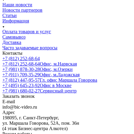
Наши новости
Новости партнеров
Статьи
Информация
Оплата товаров и услуг
Самовывоз
Доставка
Часто задаваемые вопросы
Контакты
+7 (812) 252-68-64
+7 (812) 252-68-64
Офис, м.Нарвская
+7 (981) 878-30-28
Офис, м.Озерки
+7 (911) 709-35-29
Офис, м.Ладожская
+7 (812) 447-95-57
Гл. офис Маршала Говорова
+7 (495) 645-23-92
Офис в Москве
+7 (981) 680-02-27
Сервисный центр
Заказать звонок
E-mail
info@bic-video.ru
Адрес
198095, г. Санкт-Петербург,
ул. Маршала Говорова, 52А, пом. 36н
(4 этаж Бизнес-центра Алкотел)
Режим работы