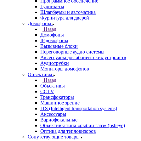
Программное обеспечение
Турникеты
Шлагбаумы и автоматика
Фурнитура для дверей
Домофоны
Назад
Домофоны
IP домофоны
Вызывные блоки
Переговорные аудио системы
Аксессуары для абонентских устройств
Аудиотрубки
Мониторы домофонов
Объективы
Назад
Объективы
CCTV
Трансфокаторы
Машинное зрение
ITS (Intelligent transportation systems)
Аксессуары
Вариофокальные
Объективы типа «рыбий глаз» (fisheye)
Оптика для тепловизоров
Сопутствующие товары