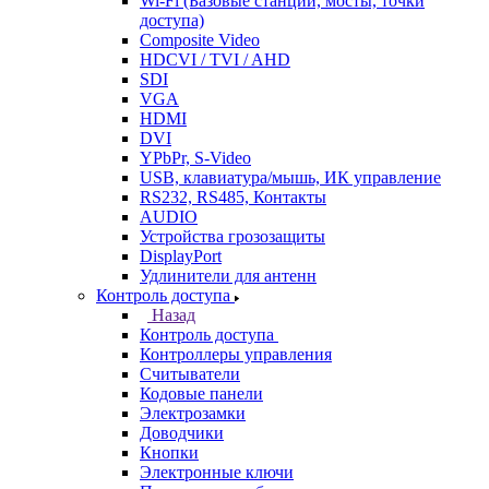
Wi-Fi (Базовые станции, мосты, точки
доступа)
Composite Video
HDCVI / TVI / AHD
SDI
VGA
HDMI
DVI
YPbPr, S-Video
USB, клавиатура/мышь, ИК управление
RS232, RS485, Контакты
AUDIO
Устройства грозозащиты
DisplayPort
Удлинители для антенн
Контроль доступа
Назад
Контроль доступа
Контроллеры управления
Считыватели
Кодовые панели
Электрозамки
Доводчики
Кнопки
Электронные ключи