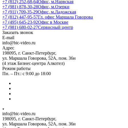
+7 (812) 252-68-64
Офис, м.Нарвская
+7 (981) 878-30-28
Офис, м.Озерки
+7 (911) 709-35-29
Офис, м.Ладожская
+7 (812) 447-95-57
Гл. офис Маршала Говорова
+7 (495) 645-23-92
Офис в Москве
+7 (981) 680-02-27
Сервисный центр
Заказать звонок
E-mail
info@bic-video.ru
Адрес
198095, г. Санкт-Петербург,
ул. Маршала Говорова, 52А, пом. 36н
(4 этаж Бизнес-центра Алкотел)
Режим работы
Пн. – Пт.: с 9:00 до 18:00
info@bic-video.ru
198095, г. Санкт-Петербург,
ул. Маршала Говорова, 52А, пом. 36н