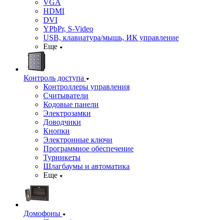
VGA
HDMI
DVI
YPbPr, S-Video
USB, клавиатура/мышь, ИК управление
Еще
Контроль доступа
Контроллеры управления
Считыватели
Кодовые панели
Электрозамки
Доводчики
Кнопки
Электронные ключи
Программное обеспечение
Турникеты
Шлагбаумы и автоматика
Еще
Домофоны