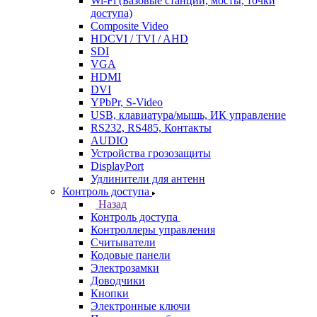
Wi-Fi (Базовые станции, мосты, точки
доступа)
Composite Video
HDCVI / TVI / AHD
SDI
VGA
HDMI
DVI
YPbPr, S-Video
USB, клавиатура/мышь, ИК управление
RS232, RS485, Контакты
AUDIO
Устройства грозозащиты
DisplayPort
Удлинители для антенн
Контроль доступа
Назад
Контроль доступа
Контроллеры управления
Считыватели
Кодовые панели
Электрозамки
Доводчики
Кнопки
Электронные ключи