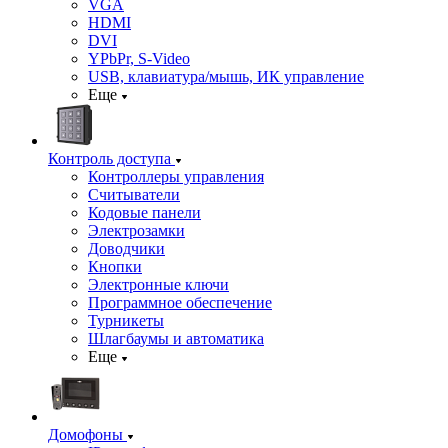
VGA
HDMI
DVI
YPbPr, S-Video
USB, клавиатура/мышь, ИК управление
Еще
Контроль доступа
Контроллеры управления
Считыватели
Кодовые панели
Электрозамки
Доводчики
Кнопки
Электронные ключи
Программное обеспечение
Турникеты
Шлагбаумы и автоматика
Еще
Домофоны