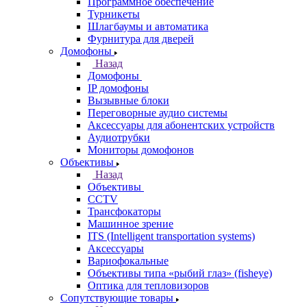
Программное обеспечение
Турникеты
Шлагбаумы и автоматика
Фурнитура для дверей
Домофоны
Назад
Домофоны
IP домофоны
Вызывные блоки
Переговорные аудио системы
Аксессуары для абонентских устройств
Аудиотрубки
Мониторы домофонов
Объективы
Назад
Объективы
CCTV
Трансфокаторы
Машинное зрение
ITS (Intelligent transportation systems)
Аксессуары
Вариофокальные
Объективы типа «рыбий глаз» (fisheye)
Оптика для тепловизоров
Сопутствующие товары