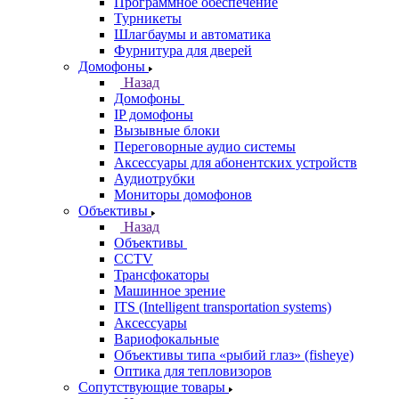
Программное обеспечение
Турникеты
Шлагбаумы и автоматика
Фурнитура для дверей
Домофоны
Назад
Домофоны
IP домофоны
Вызывные блоки
Переговорные аудио системы
Аксессуары для абонентских устройств
Аудиотрубки
Мониторы домофонов
Объективы
Назад
Объективы
CCTV
Трансфокаторы
Машинное зрение
ITS (Intelligent transportation systems)
Аксессуары
Вариофокальные
Объективы типа «рыбий глаз» (fisheye)
Оптика для тепловизоров
Сопутствующие товары