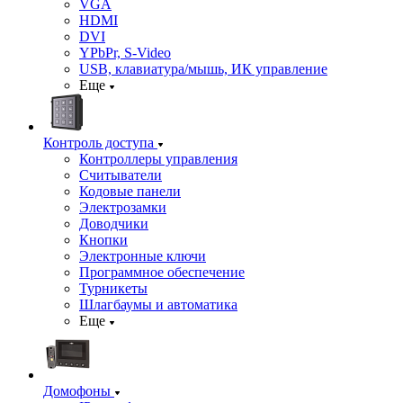
VGA
HDMI
DVI
YPbPr, S-Video
USB, клавиатура/мышь, ИК управление
Еще
Контроль доступа
Контроллеры управления
Считыватели
Кодовые панели
Электрозамки
Доводчики
Кнопки
Электронные ключи
Программное обеспечение
Турникеты
Шлагбаумы и автоматика
Еще
Домофоны