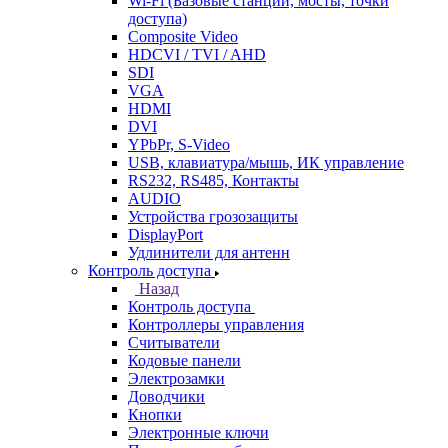
Wi-Fi (Базовые станции, мосты, точки
доступа)
Composite Video
HDCVI / TVI / AHD
SDI
VGA
HDMI
DVI
YPbPr, S-Video
USB, клавиатура/мышь, ИК управление
RS232, RS485, Контакты
AUDIO
Устройства грозозащиты
DisplayPort
Удлинители для антенн
Контроль доступа
Назад
Контроль доступа
Контроллеры управления
Считыватели
Кодовые панели
Электрозамки
Доводчики
Кнопки
Электронные ключи