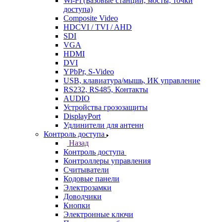
Wi-Fi (Базовые станции, мосты, точки
доступа)
Composite Video
HDCVI / TVI / AHD
SDI
VGA
HDMI
DVI
YPbPr, S-Video
USB, клавиатура/мышь, ИК управление
RS232, RS485, Контакты
AUDIO
Устройства грозозащиты
DisplayPort
Удлинители для антенн
Контроль доступа
Назад
Контроль доступа
Контроллеры управления
Считыватели
Кодовые панели
Электрозамки
Доводчики
Кнопки
Электронные ключи