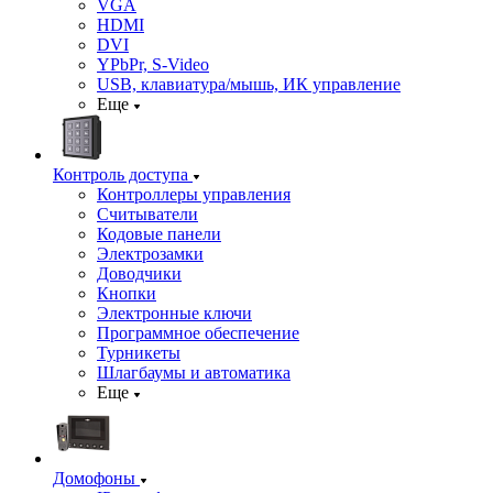
VGA
HDMI
DVI
YPbPr, S-Video
USB, клавиатура/мышь, ИК управление
Еще
Контроль доступа
Контроллеры управления
Считыватели
Кодовые панели
Электрозамки
Доводчики
Кнопки
Электронные ключи
Программное обеспечение
Турникеты
Шлагбаумы и автоматика
Еще
Домофоны