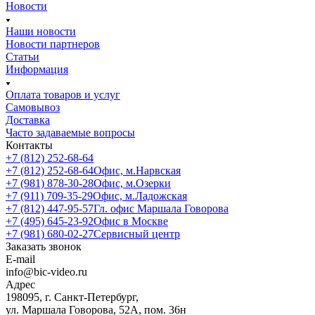
Новости
Наши новости
Новости партнеров
Статьи
Информация
Оплата товаров и услуг
Самовывоз
Доставка
Часто задаваемые вопросы
Контакты
+7 (812) 252-68-64
+7 (812) 252-68-64
Офис, м.Нарвская
+7 (981) 878-30-28
Офис, м.Озерки
+7 (911) 709-35-29
Офис, м.Ладожская
+7 (812) 447-95-57
Гл. офис Маршала Говорова
+7 (495) 645-23-92
Офис в Москве
+7 (981) 680-02-27
Сервисный центр
Заказать звонок
E-mail
info@bic-video.ru
Адрес
198095, г. Санкт-Петербург,
ул. Маршала Говорова, 52А, пом. 36н