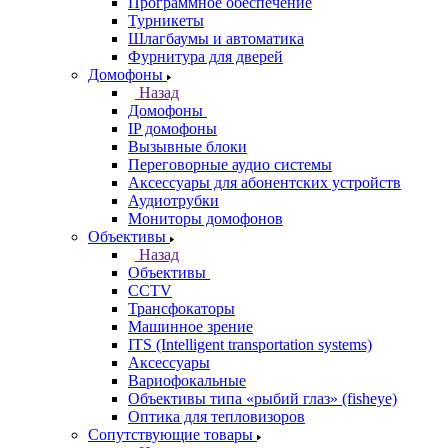
Программное обеспечение
Турникеты
Шлагбаумы и автоматика
Фурнитура для дверей
Домофоны
Назад
Домофоны
IP домофоны
Вызывные блоки
Переговорные аудио системы
Аксессуары для абонентских устройств
Аудиотрубки
Мониторы домофонов
Объективы
Назад
Объективы
CCTV
Трансфокаторы
Машинное зрение
ITS (Intelligent transportation systems)
Аксессуары
Вариофокальные
Объективы типа «рыбий глаз» (fisheye)
Оптика для тепловизоров
Сопутствующие товары