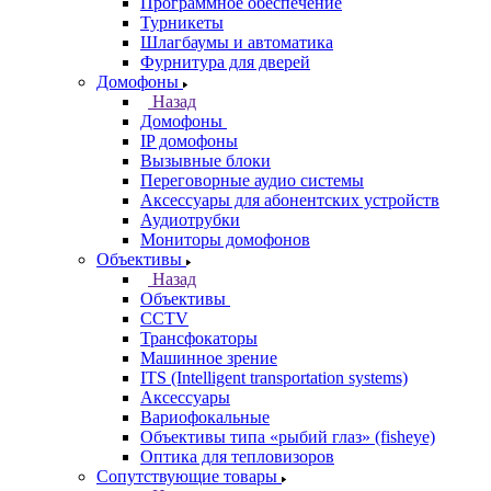
Программное обеспечение
Турникеты
Шлагбаумы и автоматика
Фурнитура для дверей
Домофоны
Назад
Домофоны
IP домофоны
Вызывные блоки
Переговорные аудио системы
Аксессуары для абонентских устройств
Аудиотрубки
Мониторы домофонов
Объективы
Назад
Объективы
CCTV
Трансфокаторы
Машинное зрение
ITS (Intelligent transportation systems)
Аксессуары
Вариофокальные
Объективы типа «рыбий глаз» (fisheye)
Оптика для тепловизоров
Сопутствующие товары