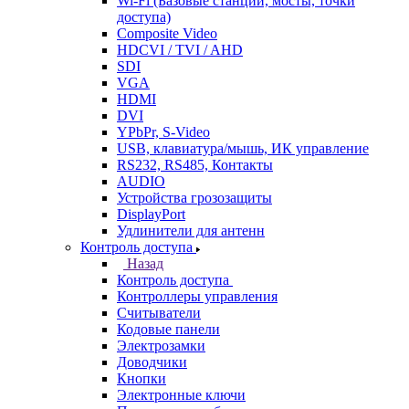
Wi-Fi (Базовые станции, мосты, точки
доступа)
Composite Video
HDCVI / TVI / AHD
SDI
VGA
HDMI
DVI
YPbPr, S-Video
USB, клавиатура/мышь, ИК управление
RS232, RS485, Контакты
AUDIO
Устройства грозозащиты
DisplayPort
Удлинители для антенн
Контроль доступа
Назад
Контроль доступа
Контроллеры управления
Считыватели
Кодовые панели
Электрозамки
Доводчики
Кнопки
Электронные ключи