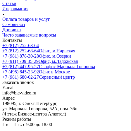
Статьи
Информация
Оплата товаров и услуг
Самовывоз
Доставка
Часто задаваемые вопросы
Контакты
+7 (812) 252-68-64
+7 (812) 252-68-64
Офис, м.Нарвская
+7 (981) 878-30-28
Офис, м.Озерки
+7 (911) 709-35-29
Офис, м.Ладожская
+7 (812) 447-95-57
Гл. офис Маршала Говорова
+7 (495) 645-23-92
Офис в Москве
+7 (981) 680-02-27
Сервисный центр
Заказать звонок
E-mail
info@bic-video.ru
Адрес
198095, г. Санкт-Петербург,
ул. Маршала Говорова, 52А, пом. 36н
(4 этаж Бизнес-центра Алкотел)
Режим работы
Пн. – Пт.: с 9:00 до 18:00