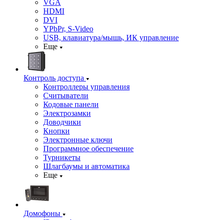
VGA
HDMI
DVI
YPbPr, S-Video
USB, клавиатура/мышь, ИК управление
Еще
Контроль доступа
Контроллеры управления
Считыватели
Кодовые панели
Электрозамки
Доводчики
Кнопки
Электронные ключи
Программное обеспечение
Турникеты
Шлагбаумы и автоматика
Еще
Домофоны