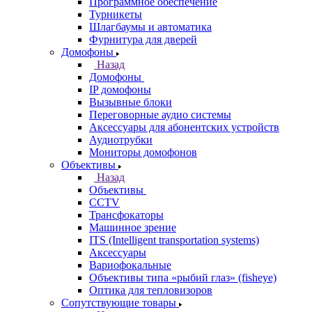
Программное обеспечение
Турникеты
Шлагбаумы и автоматика
Фурнитура для дверей
Домофоны
Назад
Домофоны
IP домофоны
Вызывные блоки
Переговорные аудио системы
Аксессуары для абонентских устройств
Аудиотрубки
Мониторы домофонов
Объективы
Назад
Объективы
CCTV
Трансфокаторы
Машинное зрение
ITS (Intelligent transportation systems)
Аксессуары
Вариофокальные
Объективы типа «рыбий глаз» (fisheye)
Оптика для тепловизоров
Сопутствующие товары