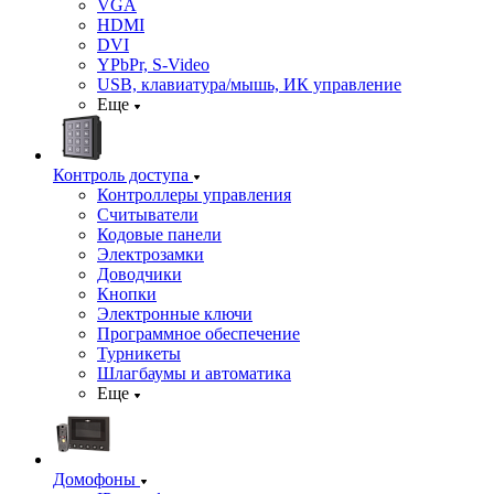
VGA
HDMI
DVI
YPbPr, S-Video
USB, клавиатура/мышь, ИК управление
Еще
Контроль доступа
Контроллеры управления
Считыватели
Кодовые панели
Электрозамки
Доводчики
Кнопки
Электронные ключи
Программное обеспечение
Турникеты
Шлагбаумы и автоматика
Еще
Домофоны