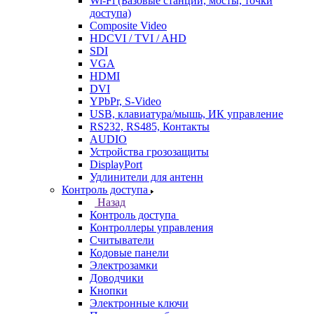
Wi-Fi (Базовые станции, мосты, точки
доступа)
Composite Video
HDCVI / TVI / AHD
SDI
VGA
HDMI
DVI
YPbPr, S-Video
USB, клавиатура/мышь, ИК управление
RS232, RS485, Контакты
AUDIO
Устройства грозозащиты
DisplayPort
Удлинители для антенн
Контроль доступа
Назад
Контроль доступа
Контроллеры управления
Считыватели
Кодовые панели
Электрозамки
Доводчики
Кнопки
Электронные ключи