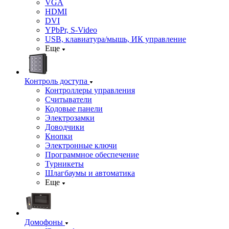
VGA
HDMI
DVI
YPbPr, S-Video
USB, клавиатура/мышь, ИК управление
Еще
Контроль доступа
Контроллеры управления
Считыватели
Кодовые панели
Электрозамки
Доводчики
Кнопки
Электронные ключи
Программное обеспечение
Турникеты
Шлагбаумы и автоматика
Еще
Домофоны