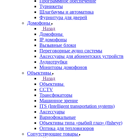
Программное обеспечение
Турникеты
Шлагбаумы и автоматика
Фурнитура для дверей
Домофоны
Назад
Домофоны
IP домофоны
Вызывные блоки
Переговорные аудио системы
Аксессуары для абонентских устройств
Аудиотрубки
Мониторы домофонов
Объективы
Назад
Объективы
CCTV
Трансфокаторы
Машинное зрение
ITS (Intelligent transportation systems)
Аксессуары
Вариофокальные
Объективы типа «рыбий глаз» (fisheye)
Оптика для тепловизоров
Сопутствующие товары