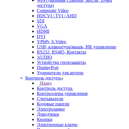
Wi-Fi (Базовые станции, мосты, точки
доступа)
Composite Video
HDCVI / TVI / AHD
SDI
VGA
HDMI
DVI
YPbPr, S-Video
USB, клавиатура/мышь, ИК управление
RS232, RS485, Контакты
AUDIO
Устройства грозозащиты
DisplayPort
Удлинители для антенн
Контроль доступа
Назад
Контроль доступа
Контроллеры управления
Считыватели
Кодовые панели
Электрозамки
Доводчики
Кнопки
Электронные ключи