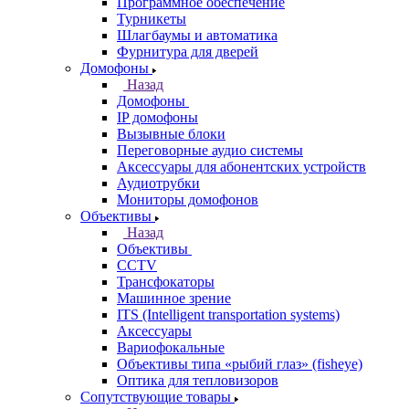
Программное обеспечение
Турникеты
Шлагбаумы и автоматика
Фурнитура для дверей
Домофоны
Назад
Домофоны
IP домофоны
Вызывные блоки
Переговорные аудио системы
Аксессуары для абонентских устройств
Аудиотрубки
Мониторы домофонов
Объективы
Назад
Объективы
CCTV
Трансфокаторы
Машинное зрение
ITS (Intelligent transportation systems)
Аксессуары
Вариофокальные
Объективы типа «рыбий глаз» (fisheye)
Оптика для тепловизоров
Сопутствующие товары