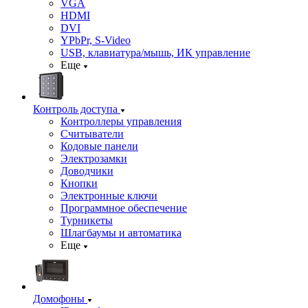
VGA
HDMI
DVI
YPbPr, S-Video
USB, клавиатура/мышь, ИК управление
Еще
Контроль доступа
Контроллеры управления
Считыватели
Кодовые панели
Электрозамки
Доводчики
Кнопки
Электронные ключи
Программное обеспечение
Турникеты
Шлагбаумы и автоматика
Еще
Домофоны