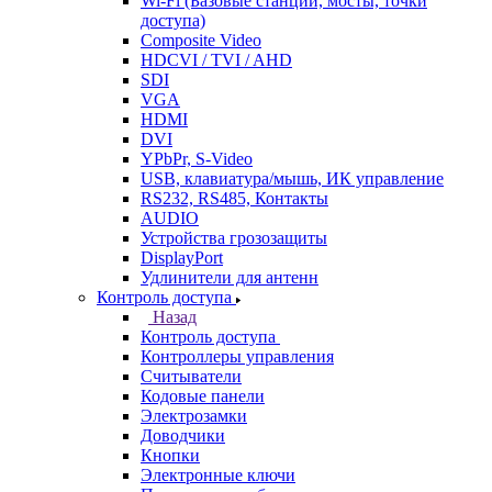
Wi-Fi (Базовые станции, мосты, точки
доступа)
Composite Video
HDCVI / TVI / AHD
SDI
VGA
HDMI
DVI
YPbPr, S-Video
USB, клавиатура/мышь, ИК управление
RS232, RS485, Контакты
AUDIO
Устройства грозозащиты
DisplayPort
Удлинители для антенн
Контроль доступа
Назад
Контроль доступа
Контроллеры управления
Считыватели
Кодовые панели
Электрозамки
Доводчики
Кнопки
Электронные ключи