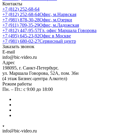
Контакты
+7 (812) 252-68-64
+7 (812) 252-68-64
Офис, м.Нарвская
+7 (981) 878-30-28
Офис, м.Озерки
+7 (911) 709-35-29
Офис, м.Ладожская
+7 (812) 447-95-57
Гл. офис Маршала Говорова
+7 (495) 645-23-92
Офис в Москве
+7 (981) 680-02-27
Сервисный центр
Заказать звонок
E-mail
info@bic-video.ru
Адрес
198095, г. Санкт-Петербург,
ул. Маршала Говорова, 52А, пом. 36н
(4 этаж Бизнес-центра Алкотел)
Режим работы
Пн. – Пт.: с 9:00 до 18:00
info@bic-video.ru