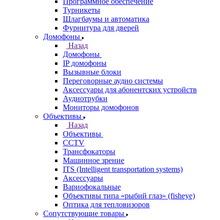
Программное обеспечение
Турникеты
Шлагбаумы и автоматика
Фурнитура для дверей
Домофоны
Назад
Домофоны
IP домофоны
Вызывные блоки
Переговорные аудио системы
Аксессуары для абонентских устройств
Аудиотрубки
Мониторы домофонов
Объективы
Назад
Объективы
CCTV
Трансфокаторы
Машинное зрение
ITS (Intelligent transportation systems)
Аксессуары
Вариофокальные
Объективы типа «рыбий глаз» (fisheye)
Оптика для тепловизоров
Сопутствующие товары