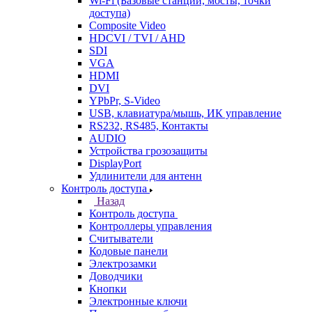
Wi-Fi (Базовые станции, мосты, точки
доступа)
Composite Video
HDCVI / TVI / AHD
SDI
VGA
HDMI
DVI
YPbPr, S-Video
USB, клавиатура/мышь, ИК управление
RS232, RS485, Контакты
AUDIO
Устройства грозозащиты
DisplayPort
Удлинители для антенн
Контроль доступа
Назад
Контроль доступа
Контроллеры управления
Считыватели
Кодовые панели
Электрозамки
Доводчики
Кнопки
Электронные ключи