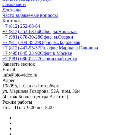
Самовывоз
Доставка
Часто задаваемые вопросы
Контакты
+7 (812) 252-68-64
+7 (812) 252-68-64
Офис, м.Нарвская
+7 (981) 878-30-28
Офис, м.Озерки
+7 (911) 709-35-29
Офис, м.Ладожская
+7 (812) 447-95-57
Гл. офис Маршала Говорова
+7 (495) 645-23-92
Офис в Москве
+7 (981) 680-02-27
Сервисный центр
Заказать звонок
E-mail
info@bic-video.ru
Адрес
198095, г. Санкт-Петербург,
ул. Маршала Говорова, 52А, пом. 36н
(4 этаж Бизнес-центра Алкотел)
Режим работы
Пн. – Пт.: с 9:00 до 18:00