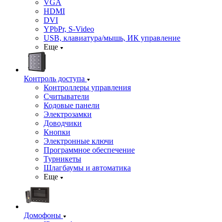
VGA
HDMI
DVI
YPbPr, S-Video
USB, клавиатура/мышь, ИК управление
Еще
Контроль доступа
Контроллеры управления
Считыватели
Кодовые панели
Электрозамки
Доводчики
Кнопки
Электронные ключи
Программное обеспечение
Турникеты
Шлагбаумы и автоматика
Еще
Домофоны