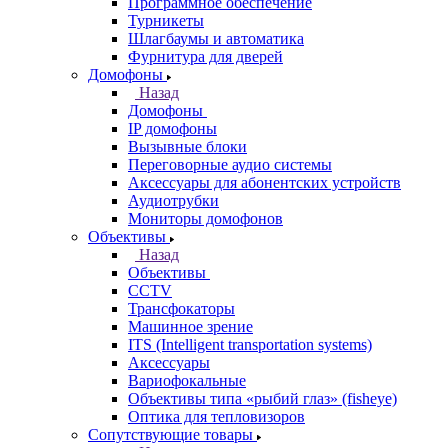
Программное обеспечение
Турникеты
Шлагбаумы и автоматика
Фурнитура для дверей
Домофоны
Назад
Домофоны
IP домофоны
Вызывные блоки
Переговорные аудио системы
Аксессуары для абонентских устройств
Аудиотрубки
Мониторы домофонов
Объективы
Назад
Объективы
CCTV
Трансфокаторы
Машинное зрение
ITS (Intelligent transportation systems)
Аксессуары
Вариофокальные
Объективы типа «рыбий глаз» (fisheye)
Оптика для тепловизоров
Сопутствующие товары