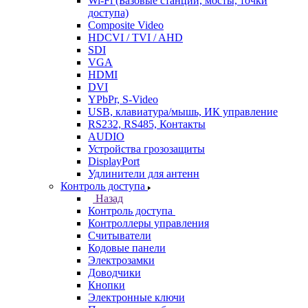
Wi-Fi (Базовые станции, мосты, точки
доступа)
Composite Video
HDCVI / TVI / AHD
SDI
VGA
HDMI
DVI
YPbPr, S-Video
USB, клавиатура/мышь, ИК управление
RS232, RS485, Контакты
AUDIO
Устройства грозозащиты
DisplayPort
Удлинители для антенн
Контроль доступа
Назад
Контроль доступа
Контроллеры управления
Считыватели
Кодовые панели
Электрозамки
Доводчики
Кнопки
Электронные ключи