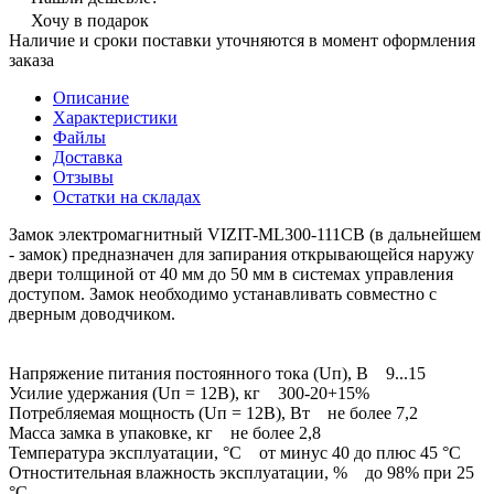
Хочу в подарок
Наличие и сроки поставки уточняются в момент оформления
заказа
Описание
Характеристики
Файлы
Доставка
Отзывы
Остатки на складах
Замок электромагнитный VIZIT-ML300-111CB (в дальнейшем
- замок) предназначен для запирания открывающейся наружу
двери толщиной от 40 мм до 50 мм в системах управления
доступом. Замок необходимо устанавливать совместно с
дверным доводчиком.
Напряжение питания постоянного тока (Uп), В 9...15
Усилие удержания (Uп = 12В), кг 300-20+15%
Потребляемая мощность (Uп = 12В), Вт не более 7,2
Масса замка в упаковке, кг не более 2,8
Температура эксплуатации, °C от минус 40 до плюс 45 °C
Отностительная влажность эксплуатации, % до 98% при 25
°C