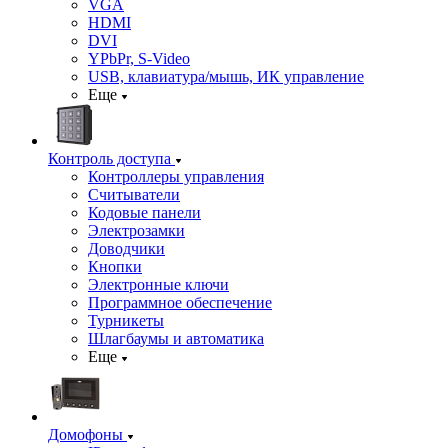
VGA
HDMI
DVI
YPbPr, S-Video
USB, клавиатура/мышь, ИК управление
Еще
Контроль доступа
Контроллеры управления
Считыватели
Кодовые панели
Электрозамки
Доводчики
Кнопки
Электронные ключи
Программное обеспечение
Турникеты
Шлагбаумы и автоматика
Еще
Домофоны