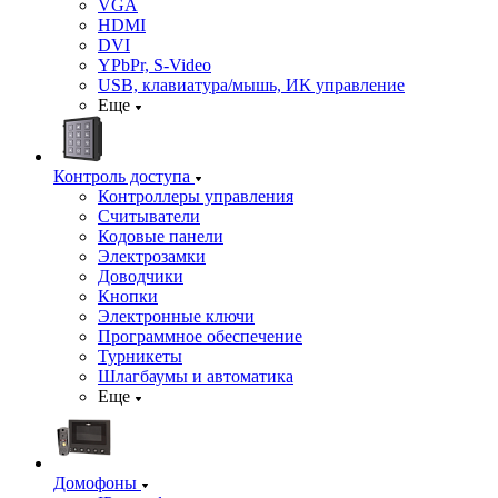
VGA
HDMI
DVI
YPbPr, S-Video
USB, клавиатура/мышь, ИК управление
Еще
Контроль доступа
Контроллеры управления
Считыватели
Кодовые панели
Электрозамки
Доводчики
Кнопки
Электронные ключи
Программное обеспечение
Турникеты
Шлагбаумы и автоматика
Еще
Домофоны