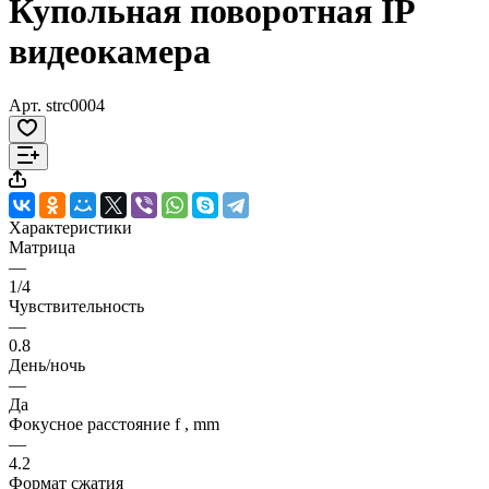
Купольная поворотная IP
видеокамера
Арт.
strc0004
Характеристики
Матрица
—
1/4
Чувствительность
—
0.8
День/ночь
—
Да
Фокусное расстояние f , mm
—
4.2
Формат сжатия