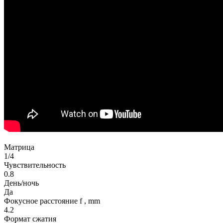
Матрица
1/4
Чувствительность
0.8
День/ночь
Да
Фокусное расстояние f , mm
4.2
Формат сжатия