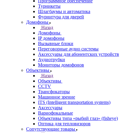
Программное обеспечение
Турникеты
Шлагбаумы и автоматика
Фурнитура для дверей
Домофоны
Назад
Домофоны
IP домофоны
Вызывные блоки
Переговорные аудио системы
Аксессуары для абонентских устройств
Аудиотрубки
Мониторы домофонов
Объективы
Назад
Объективы
CCTV
Трансфокаторы
Машинное зрение
ITS (Intelligent transportation systems)
Аксессуары
Вариофокальные
Объективы типа «рыбий глаз» (fisheye)
Оптика для тепловизоров
Сопутствующие товары