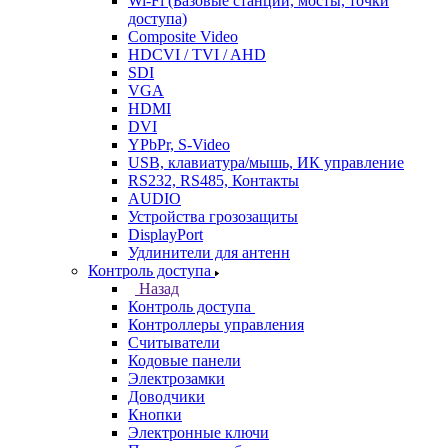
Wi-Fi (Базовые станции, мосты, точки
доступа)
Composite Video
HDCVI / TVI / AHD
SDI
VGA
HDMI
DVI
YPbPr, S-Video
USB, клавиатура/мышь, ИК управление
RS232, RS485, Контакты
AUDIO
Устройства грозозащиты
DisplayPort
Удлинители для антенн
Контроль доступа
Назад
Контроль доступа
Контроллеры управления
Считыватели
Кодовые панели
Электрозамки
Доводчики
Кнопки
Электронные ключи