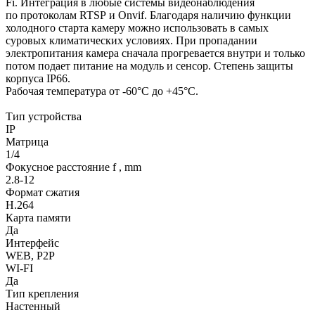
Fi. Интеграция в любые системы видеонаблюдения
по протоколам RTSP и Onvif. Благодаря наличию функции
холодного старта камеру можно использовать в самых
суровых климатических условиях. При пропадании
электропитания камера сначала прогревается внутри и только
потом подает питание на модуль и сенсор. Степень защиты
корпуса IP66.
Рабочая температура от -60°C до +45°C.
Тип устройства
IP
Матрица
1/4
Фокусное расстояние f , mm
2.8-12
Формат сжатия
H.264
Карта памяти
Да
Интерфейс
WEB, P2P
WI-FI
Да
Тип крепления
Настенный