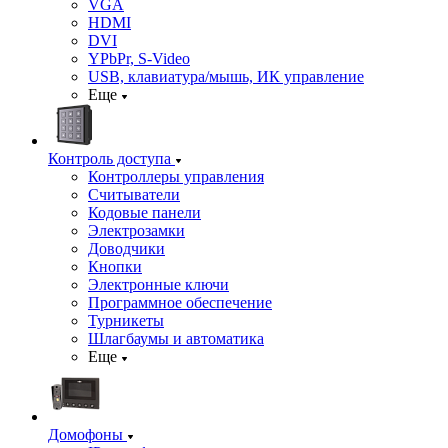
VGA
HDMI
DVI
YPbPr, S-Video
USB, клавиатура/мышь, ИК управление
Еще
Контроль доступа
Контроллеры управления
Считыватели
Кодовые панели
Электрозамки
Доводчики
Кнопки
Электронные ключи
Программное обеспечение
Турникеты
Шлагбаумы и автоматика
Еще
Домофоны