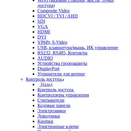
Wi-Fi (Базовые станции, мосты, точки
доступа)
Composite Video
HDCVI / TVI / AHD
SDI
VGA
HDMI
DVI
YPbPr, S-Video
USB, клавиатура/мышь, ИК управление
RS232, RS485, Контакты
AUDIO
Устройства грозозащиты
DisplayPort
Удлинители для антенн
Контроль доступа
Назад
Контроль доступа
Контроллеры управления
Считыватели
Кодовые панели
Электрозамки
Доводчики
Кнопки
Электронные ключи