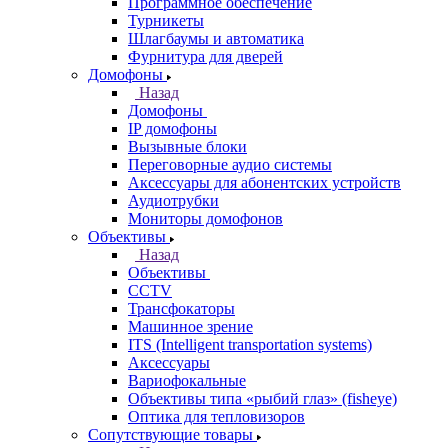
Программное обеспечение
Турникеты
Шлагбаумы и автоматика
Фурнитура для дверей
Домофоны
Назад
Домофоны
IP домофоны
Вызывные блоки
Переговорные аудио системы
Аксессуары для абонентских устройств
Аудиотрубки
Мониторы домофонов
Объективы
Назад
Объективы
CCTV
Трансфокаторы
Машинное зрение
ITS (Intelligent transportation systems)
Аксессуары
Вариофокальные
Объективы типа «рыбий глаз» (fisheye)
Оптика для тепловизоров
Сопутствующие товары