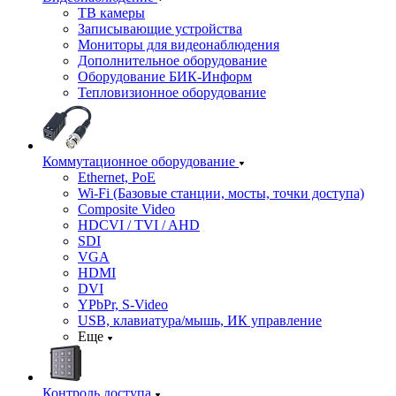
ТВ камеры
Записывающие устройства
Мониторы для видеонаблюдения
Дополнительное оборудование
Оборудование БИК-Информ
Тепловизионное оборудование
Коммутационное оборудование
Ethernet, PoE
Wi-Fi (Базовые станции, мосты, точки доступа)
Composite Video
HDCVI / TVI / AHD
SDI
VGA
HDMI
DVI
YPbPr, S-Video
USB, клавиатура/мышь, ИК управление
Еще
Контроль доступа