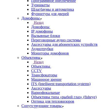
Программное обеспечение
Турникеты
Шлагбаумы и автоматика
Фурнитура для дверей
Домофоны
Назад
Домофоны
IP домофоны
Вызывные блоки
Переговорные аудио системы
Аксессуары для абонентских устройств
Аудиотрубки
Мониторы домофонов
Объективы
Назад
Объективы
CCTV
Трансфокаторы
Машинное зрение
ITS (Intelligent transportation systems)
Аксессуары
Вариофокальные
Объективы типа «рыбий глаз» (fisheye)
Оптика для тепловизоров
Сопутствующие товары