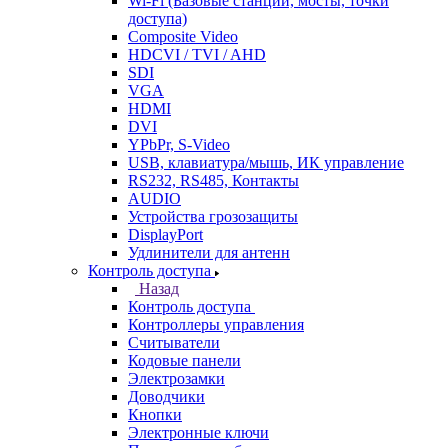
Wi-Fi (Базовые станции, мосты, точки
доступа)
Composite Video
HDCVI / TVI / AHD
SDI
VGA
HDMI
DVI
YPbPr, S-Video
USB, клавиатура/мышь, ИК управление
RS232, RS485, Контакты
AUDIO
Устройства грозозащиты
DisplayPort
Удлинители для антенн
Контроль доступа
Назад
Контроль доступа
Контроллеры управления
Считыватели
Кодовые панели
Электрозамки
Доводчики
Кнопки
Электронные ключи