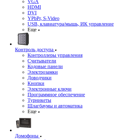
VGA
HDMI
DVI
YPbPr, S-Video
USB, клавиатура/мышь, ИК управление
Еще
Контроль доступа
Контроллеры управления
Считыватели
Кодовые панели
Электрозамки
Доводчики
Кнопки
Электронные ключи
Программное обеспечение
Турникеты
Шлагбаумы и автоматика
Еще
Домофоны