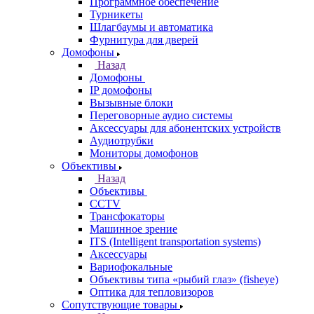
Программное обеспечение
Турникеты
Шлагбаумы и автоматика
Фурнитура для дверей
Домофоны
Назад
Домофоны
IP домофоны
Вызывные блоки
Переговорные аудио системы
Аксессуары для абонентских устройств
Аудиотрубки
Мониторы домофонов
Объективы
Назад
Объективы
CCTV
Трансфокаторы
Машинное зрение
ITS (Intelligent transportation systems)
Аксессуары
Вариофокальные
Объективы типа «рыбий глаз» (fisheye)
Оптика для тепловизоров
Сопутствующие товары