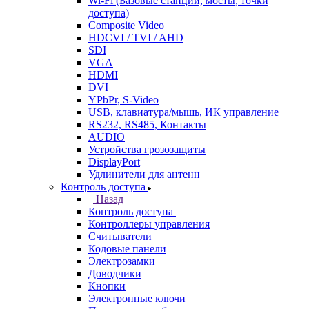
Wi-Fi (Базовые станции, мосты, точки
доступа)
Composite Video
HDCVI / TVI / AHD
SDI
VGA
HDMI
DVI
YPbPr, S-Video
USB, клавиатура/мышь, ИК управление
RS232, RS485, Контакты
AUDIO
Устройства грозозащиты
DisplayPort
Удлинители для антенн
Контроль доступа
Назад
Контроль доступа
Контроллеры управления
Считыватели
Кодовые панели
Электрозамки
Доводчики
Кнопки
Электронные ключи