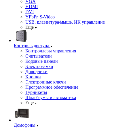
VGA
HDMI
DVI
YPbPr, S-Video
USB, клавиатура/мышь, ИК управление
Еще
Контроль доступа
Контроллеры управления
Считыватели
Кодовые панели
Электрозамки
Доводчики
Кнопки
Электронные ключи
Программное обеспечение
Турникеты
Шлагбаумы и автоматика
Еще
Домофоны