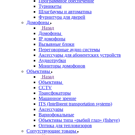
Программное обеспечение
Турникеты
Шлагбаумы и автоматика
Фурнитура для дверей
Домофоны
Назад
Домофоны
IP домофоны
Вызывные блоки
Переговорные аудио системы
Аксессуары для абонентских устройств
Аудиотрубки
Мониторы домофонов
Объективы
Назад
Объективы
CCTV
Трансфокаторы
Машинное зрение
ITS (Intelligent transportation systems)
Аксессуары
Вариофокальные
Объективы типа «рыбий глаз» (fisheye)
Оптика для тепловизоров
Сопутствующие товары