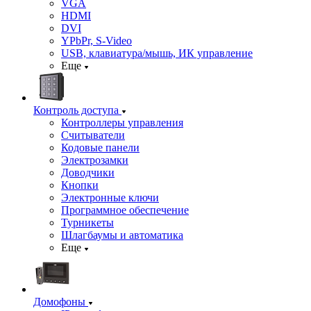
VGA
HDMI
DVI
YPbPr, S-Video
USB, клавиатура/мышь, ИК управление
Еще
Контроль доступа
Контроллеры управления
Считыватели
Кодовые панели
Электрозамки
Доводчики
Кнопки
Электронные ключи
Программное обеспечение
Турникеты
Шлагбаумы и автоматика
Еще
Домофоны