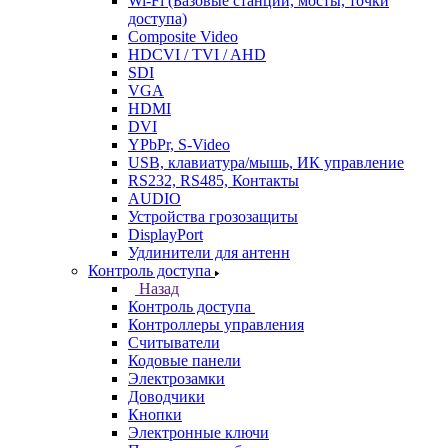
Wi-Fi (Базовые станции, мосты, точки
доступа)
Composite Video
HDCVI / TVI / AHD
SDI
VGA
HDMI
DVI
YPbPr, S-Video
USB, клавиатура/мышь, ИК управление
RS232, RS485, Контакты
AUDIO
Устройства грозозащиты
DisplayPort
Удлинители для антенн
Контроль доступа
Назад
Контроль доступа
Контроллеры управления
Считыватели
Кодовые панели
Электрозамки
Доводчики
Кнопки
Электронные ключи