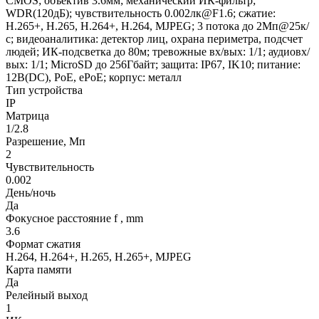
CMOS; объектив 3.6мм; механический ИК-фильтр;
WDR(120дБ); чувствительность 0.002лк@F1.6; сжатие:
H.265+, H.265, H.264+, H.264, MJPEG; 3 потока до 2Мп@25к/
с; видеоаналитика: детектор лиц, охрана периметра, подсчет
людей; ИК-подсветка до 80м; тревожные вх/вых: 1/1; аудиовх/
вых: 1/1; MicroSD до 256Гбайт; защита: IP67, IK10; питание:
12В(DC), PoE, ePoE; корпус: металл
Тип устройства
IP
Матрица
1/2.8
Разрешение, Мп
2
Чувствительность
0.002
День/ночь
Да
Фокусное расстояние f , mm
3.6
Формат сжатия
H.264, H.264+, H.265, H.265+, MJPEG
Карта памяти
Да
Релейный выход
1