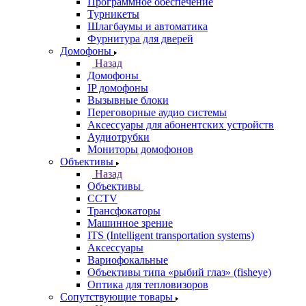
Программное обеспечение
Турникеты
Шлагбаумы и автоматика
Фурнитура для дверей
Домофоны
Назад
Домофоны
IP домофоны
Вызывные блоки
Переговорные аудио системы
Аксессуары для абонентских устройств
Аудиотрубки
Мониторы домофонов
Объективы
Назад
Объективы
CCTV
Трансфокаторы
Машинное зрение
ITS (Intelligent transportation systems)
Аксессуары
Вариофокальные
Объективы типа «рыбий глаз» (fisheye)
Оптика для тепловизоров
Сопутствующие товары