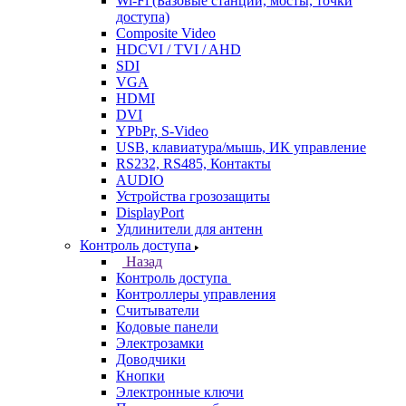
Wi-Fi (Базовые станции, мосты, точки
доступа)
Composite Video
HDCVI / TVI / AHD
SDI
VGA
HDMI
DVI
YPbPr, S-Video
USB, клавиатура/мышь, ИК управление
RS232, RS485, Контакты
AUDIO
Устройства грозозащиты
DisplayPort
Удлинители для антенн
Контроль доступа
Назад
Контроль доступа
Контроллеры управления
Считыватели
Кодовые панели
Электрозамки
Доводчики
Кнопки
Электронные ключи