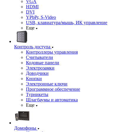
VGA
HDMI
DVI
YPbPr, S-Video
USB, клавиатура/мышь, ИК управление
Еще
Контроль доступа
Контроллеры управления
Считыватели
Кодовые панели
Электрозамки
Доводчики
Кнопки
Электронные ключи
Программное обеспечение
Турникеты
Шлагбаумы и автоматика
Еще
Домофоны