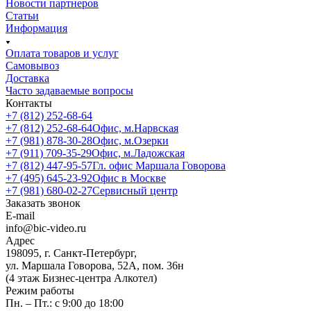
Новости партнеров
Статьи
Информация
Оплата товаров и услуг
Самовывоз
Доставка
Часто задаваемые вопросы
Контакты
+7 (812) 252-68-64
+7 (812) 252-68-64
Офис, м.Нарвская
+7 (981) 878-30-28
Офис, м.Озерки
+7 (911) 709-35-29
Офис, м.Ладожская
+7 (812) 447-95-57
Гл. офис Маршала Говорова
+7 (495) 645-23-92
Офис в Москве
+7 (981) 680-02-27
Сервисный центр
Заказать звонок
E-mail
info@bic-video.ru
Адрес
198095, г. Санкт-Петербург,
ул. Маршала Говорова, 52А, пом. 36н
(4 этаж Бизнес-центра Алкотел)
Режим работы
Пн. – Пт.: с 9:00 до 18:00