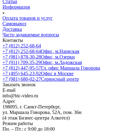
Статьи
Информация
Оплата товаров и услуг
Самовывоз
Доставка
Часто задаваемые вопросы
Контакты
+7 (812) 252-68-64
+7 (812) 252-68-64
Офис, м.Нарвская
+7 (981) 878-30-28
Офис, м.Озерки
+7 (911) 709-35-29
Офис, м.Ладожская
+7 (812) 447-95-57
Гл. офис Маршала Говорова
+7 (495) 645-23-92
Офис в Москве
+7 (981) 680-02-27
Сервисный центр
Заказать звонок
E-mail
info@bic-video.ru
Адрес
198095, г. Санкт-Петербург,
ул. Маршала Говорова, 52А, пом. 36н
(4 этаж Бизнес-центра Алкотел)
Режим работы
Пн. – Пт.: с 9:00 до 18:00