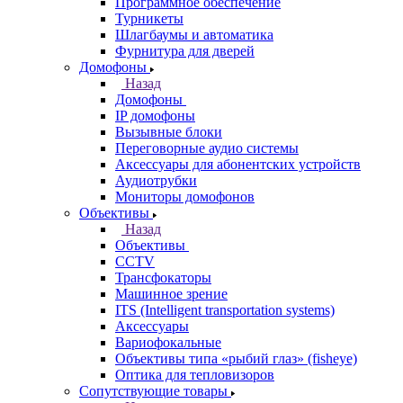
Программное обеспечение
Турникеты
Шлагбаумы и автоматика
Фурнитура для дверей
Домофоны
Назад
Домофоны
IP домофоны
Вызывные блоки
Переговорные аудио системы
Аксессуары для абонентских устройств
Аудиотрубки
Мониторы домофонов
Объективы
Назад
Объективы
CCTV
Трансфокаторы
Машинное зрение
ITS (Intelligent transportation systems)
Аксессуары
Вариофокальные
Объективы типа «рыбий глаз» (fisheye)
Оптика для тепловизоров
Сопутствующие товары