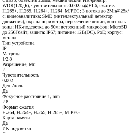
CMOS; объектив 2,8мм; механический ИК-фильтр;
WDR(120дБ); чувствительность 0.002лк@F1.6; сжатие:
H.265+, H.265, H.264+, H.264, MJPEG; 3 потока до 2Мп@25к/
с; видеоаналитика: SMD (интеллектуальный детектор
движения), охрана периметра, пересечение линии, контроль
зоны; ИК-подсветка до 50м; встроенный микрофон; MicroSD
до 256Гбайт; защита: IP67; питание: 12В(DC), PoE; корпус:
металл
Тип устройства
IP
Матрица
1/2.8
Разрешение, Мп
2
Чувствительность
0.002
День/ночь
Да
Фокусное расстояние f , mm
2.8
Формат сжатия
H.264, H.264+, H.265, H.265+, MJPEG
Карта памяти
Да
ИК подсветка