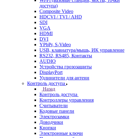
Wi-Fi (Базовые станции, мосты, точки
доступа)
Composite Video
HDCVI / TVI / AHD
SDI
VGA
HDMI
DVI
YPbPr, S-Video
USB, клавиатура/мышь, ИК управление
RS232, RS485, Контакты
AUDIO
Устройства грозозащиты
DisplayPort
Удлинители для антенн
Контроль доступа
Назад
Контроль доступа
Контроллеры управления
Считыватели
Кодовые панели
Электрозамки
Доводчики
Кнопки
Электронные ключи