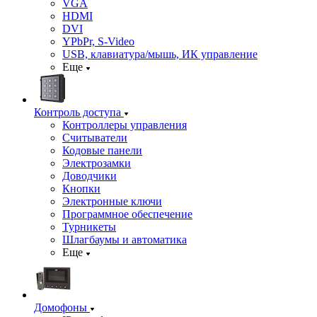
VGA
HDMI
DVI
YPbPr, S-Video
USB, клавиатура/мышь, ИК управление
Еще
Контроль доступа
Контроллеры управления
Считыватели
Кодовые панели
Электрозамки
Доводчики
Кнопки
Электронные ключи
Программное обеспечение
Турникеты
Шлагбаумы и автоматика
Еще
Домофоны