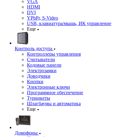
VGA
HDMI
DVI
YPbPr, S-Video
USB, клавиатура/мышь, ИК управление
Еще
Контроль доступа
Контроллеры управления
Считыватели
Кодовые панели
Электрозамки
Доводчики
Кнопки
Электронные ключи
Программное обеспечение
Турникеты
Шлагбаумы и автоматика
Еще
Домофоны