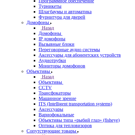
Программное обеспечение
Турникеты
Шлагбаумы и автоматика
Фурнитура для дверей
Домофоны
Назад
Домофоны
IP домофоны
Вызывные блоки
Переговорные аудио системы
Аксессуары для абонентских устройств
Аудиотрубки
Мониторы домофонов
Объективы
Назад
Объективы
CCTV
Трансфокаторы
Машинное зрение
ITS (Intelligent transportation systems)
Аксессуары
Вариофокальные
Объективы типа «рыбий глаз» (fisheye)
Оптика для тепловизоров
Сопутствующие товары