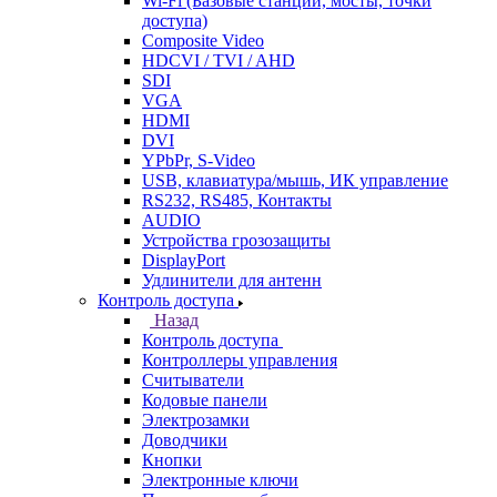
Wi-Fi (Базовые станции, мосты, точки
доступа)
Composite Video
HDCVI / TVI / AHD
SDI
VGA
HDMI
DVI
YPbPr, S-Video
USB, клавиатура/мышь, ИК управление
RS232, RS485, Контакты
AUDIO
Устройства грозозащиты
DisplayPort
Удлинители для антенн
Контроль доступа
Назад
Контроль доступа
Контроллеры управления
Считыватели
Кодовые панели
Электрозамки
Доводчики
Кнопки
Электронные ключи