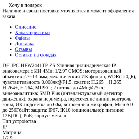
Хочу в подарок
Наличие и сроки поставки уточняются в момент оформления
заказа
Описание
Характеристики
Файлы
Доставка
Отзывы
Остатки на складах
DH-IPC-HFW2441TP-ZS Уличная цилиндрическая IP-
видеокамера с ИИ 4Мп; 1/2.9” CMOS; моторизованный
объектив 2.7~13.5мм; механический ИК-фильтр; WDR(120дБ);
чувствительность 0.008лк@F1.5; сжатие: H.265+, H.265,
H.264+, H.264, MJPEG; 2 потока до 4Мп@25к/с;
видеоаналитика: SMD Plus (интеллектуальный детектор
движения), охрана периметра, пересечение линии, контроль
зоны; ИК-подсветка до 60м; встроенный микрофон; MicroSD
до 256Гбайт; защита: IP67, IK10 (опционально); питание:
12В(DC), PoE; корпус: металл
Тип устройства
IP
Матрица
1/2.9