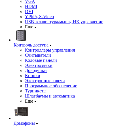
VGA
HDMI
DVI
YPbPr, S-Video
USB, клавиатура/мышь, ИК управление
Еще
Контроль доступа
Контроллеры управления
Считыватели
Кодовые панели
Электрозамки
Доводчики
Кнопки
Электронные ключи
Программное обеспечение
Турникеты
Шлагбаумы и автоматика
Еще
Домофоны