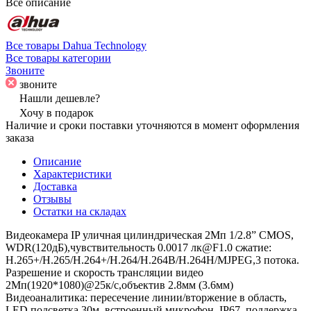
Все описание
Все товары Dahua Technology
Все товары категории
Звоните
звоните
Нашли дешевле?
Хочу в подарок
Наличие и сроки поставки уточняются в момент оформления
заказа
Описание
Характеристики
Доставка
Отзывы
Остатки на складах
Видеокамера IP уличная цилиндрическая 2Мп 1/2.8” CMOS,
WDR(120дБ),чувствительность 0.0017 лк@F1.0 сжатие:
H.265+/H.265/H.264+/H.264/H.264B/H.264H/MJPEG,3 потока.
Разрешение и скорость трансляции видео
2Мп(1920*1080)@25к/с,объектив 2.8мм (3.6мм)
Видеоаналитика: пересечение линии/вторжение в область,
LED подсветка 30м, встроенный микрофон, IP67, поддержка