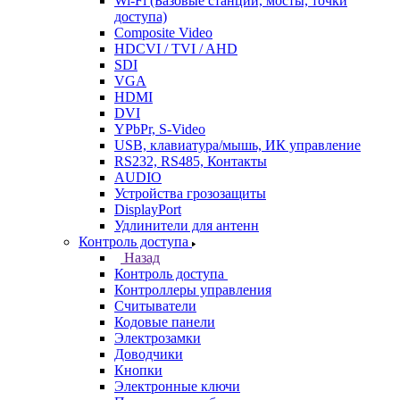
Wi-Fi (Базовые станции, мосты, точки
доступа)
Composite Video
HDCVI / TVI / AHD
SDI
VGA
HDMI
DVI
YPbPr, S-Video
USB, клавиатура/мышь, ИК управление
RS232, RS485, Контакты
AUDIO
Устройства грозозащиты
DisplayPort
Удлинители для антенн
Контроль доступа
Назад
Контроль доступа
Контроллеры управления
Считыватели
Кодовые панели
Электрозамки
Доводчики
Кнопки
Электронные ключи