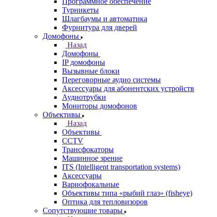
Программное обеспечение
Турникеты
Шлагбаумы и автоматика
Фурнитура для дверей
Домофоны
Назад
Домофоны
IP домофоны
Вызывные блоки
Переговорные аудио системы
Аксессуары для абонентских устройств
Аудиотрубки
Мониторы домофонов
Объективы
Назад
Объективы
CCTV
Трансфокаторы
Машинное зрение
ITS (Intelligent transportation systems)
Аксессуары
Вариофокальные
Объективы типа «рыбий глаз» (fisheye)
Оптика для тепловизоров
Сопутствующие товары