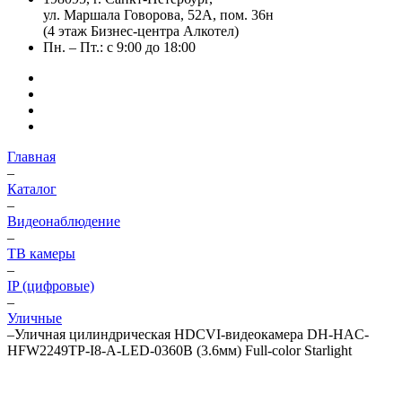
ул. Маршала Говорова, 52А, пом. 36н
(4 этаж Бизнес-центра Алкотел)
Пн. – Пт.: с 9:00 до 18:00
Главная
–
Каталог
–
Видеонаблюдение
–
ТВ камеры
–
IP (цифровые)
–
Уличные
–
Уличная цилиндрическая HDCVI-видеокамера DH-HAC-
HFW2249TP-I8-A-LED-0360B (3.6мм) Full-color Starlight