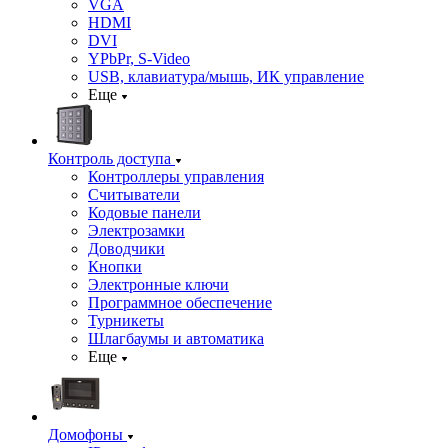
VGA
HDMI
DVI
YPbPr, S-Video
USB, клавиатура/мышь, ИК управление
Еще
Контроль доступа
Контроллеры управления
Считыватели
Кодовые панели
Электрозамки
Доводчики
Кнопки
Электронные ключи
Программное обеспечение
Турникеты
Шлагбаумы и автоматика
Еще
Домофоны