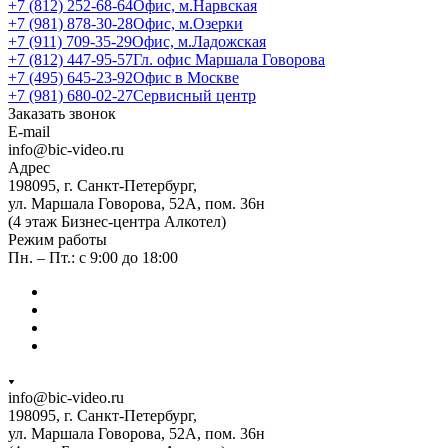
+7 (812) 252-68-64
Офис, м.Нарвская
+7 (981) 878-30-28
Офис, м.Озерки
+7 (911) 709-35-29
Офис, м.Ладожская
+7 (812) 447-95-57
Гл. офис Маршала Говорова
+7 (495) 645-23-92
Офис в Москве
+7 (981) 680-02-27
Сервисный центр
Заказать звонок
E-mail
info@bic-video.ru
Адрес
198095, г. Санкт-Петербург,
ул. Маршала Говорова, 52А, пом. 36н
(4 этаж Бизнес-центра Алкотел)
Режим работы
Пн. – Пт.: с 9:00 до 18:00
info@bic-video.ru
198095, г. Санкт-Петербург,
ул. Маршала Говорова, 52А, пом. 36н