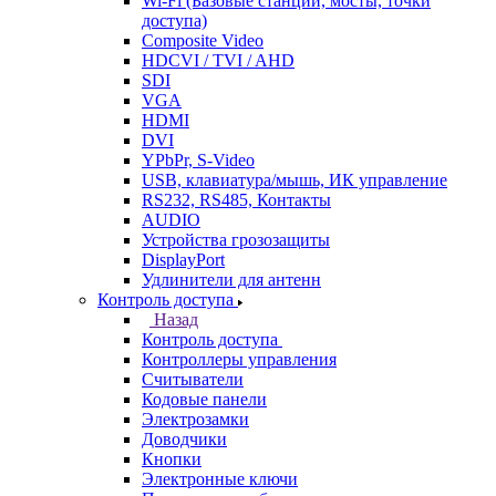
Wi-Fi (Базовые станции, мосты, точки
доступа)
Composite Video
HDCVI / TVI / AHD
SDI
VGA
HDMI
DVI
YPbPr, S-Video
USB, клавиатура/мышь, ИК управление
RS232, RS485, Контакты
AUDIO
Устройства грозозащиты
DisplayPort
Удлинители для антенн
Контроль доступа
Назад
Контроль доступа
Контроллеры управления
Считыватели
Кодовые панели
Электрозамки
Доводчики
Кнопки
Электронные ключи