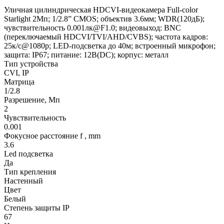
Уличная цилиндрическая HDCVI-видеокамера Full-color
Starlight 2Mп; 1/2.8” CMOS; объектив 3.6мм; WDR(120дБ);
чувствительность 0.001лк@F1.0; видеовыход: BNC
(переключаемый HDCVI/TVI/AHD/CVBS); частота кадров:
25к/с@1080p; LED-подсветка до 40м; встроенный микрофон;
защита: IP67; питание: 12В(DC); корпус: металл
Тип устройства
CVI, IP
Матрица
1/2.8
Разрешение, Мп
2
Чувствительность
0.001
Фокусное расстояние f , mm
3.6
Led подсветка
Да
Тип крепления
Настенный
Цвет
Белый
Степень защиты IP
67