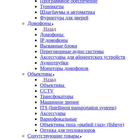
Программное обеспечение
Турникеты
Шлагбаумы и автоматика
Фурнитура для дверей
Домофоны
Назад
Домофоны
IP домофоны
Вызывные блоки
Переговорные аудио системы
Аксессуары для абонентских устройств
Аудиотрубки
Мониторы домофонов
Объективы
Назад
Объективы
CCTV
Трансфокаторы
Машинное зрение
ITS (Intelligent transportation systems)
Аксессуары
Вариофокальные
Объективы типа «рыбий глаз» (fisheye)
Оптика для тепловизоров
Сопутствующие товары