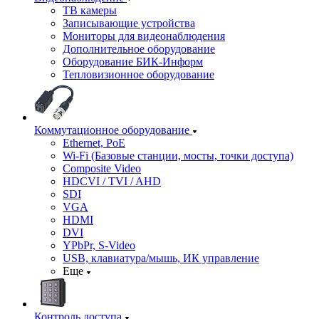
ТВ камеры
Записывающие устройства
Мониторы для видеонаблюдения
Дополнительное оборудование
Оборудование БИК-Информ
Тепловизионное оборудование
Коммутационное оборудование
Ethernet, PoE
Wi-Fi (Базовые станции, мосты, точки доступа)
Composite Video
HDCVI / TVI / AHD
SDI
VGA
HDMI
DVI
YPbPr, S-Video
USB, клавиатура/мышь, ИК управление
Еще
Контроль доступа