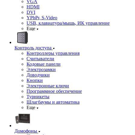
VGA
HDMI
DVI
YPbPr, S-Video
USB, клавиатура/мышь, ИК управление
Еще
Контроль доступа
Контроллеры управления
Считыватели
Кодовые панели
Электрозамки
Доводчики
Кнопки
Электронные ключи
Программное обеспечение
Турникеты
Шлагбаумы и автоматика
Еще
Домофоны