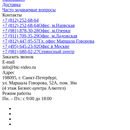
Доставка
Часто задаваемые вопросы
Контакты
+7 (812) 252-68-64
+7 (812) 252-68-64
Офис, м.Нарвская
+7 (981) 878-30-28
Офис, м.Озерки
+7 (911) 709-35-29
Офис, м.Ладожская
+7 (812) 447-95-57
Гл. офис Маршала Говорова
+7 (495) 645-23-92
Офис в Москве
+7 (981) 680-02-27
Сервисный центр
Заказать звонок
E-mail
info@bic-video.ru
Адрес
198095, г. Санкт-Петербург,
ул. Маршала Говорова, 52А, пом. 36н
(4 этаж Бизнес-центра Алкотел)
Режим работы
Пн. – Пт.: с 9:00 до 18:00