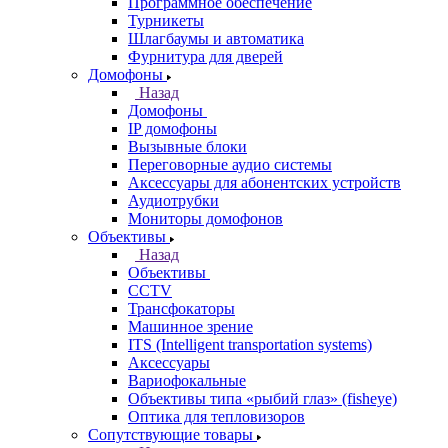
Программное обеспечение
Турникеты
Шлагбаумы и автоматика
Фурнитура для дверей
Домофоны
Назад
Домофоны
IP домофоны
Вызывные блоки
Переговорные аудио системы
Аксессуары для абонентских устройств
Аудиотрубки
Мониторы домофонов
Объективы
Назад
Объективы
CCTV
Трансфокаторы
Машинное зрение
ITS (Intelligent transportation systems)
Аксессуары
Вариофокальные
Объективы типа «рыбий глаз» (fisheye)
Оптика для тепловизоров
Сопутствующие товары