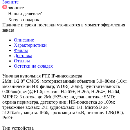
Звоните
звоните
Нашли дешевле?
Хочу в подарок
Наличие и сроки поставки уточняются в момент оформления
заказа
Описание
Характеристики
Файлы
Доставка
Отзывы
Остатки на складах
Уличная купольная PTZ IP-видеокамера
2Mп; 1/2.8” CMOS; моторизованный объектив 5.0~80мм (16x);
механический ИК-фильтр; WDR(120дБ); чувствительность
0.005лк(цвет)@F1.6; сжатие: H.265+, H.265, H.264+, H.264,
MJPEG; 3 потока до 2Мп@25к/с; видеоаналитика: SMD;
охрана периметра, детектор лиц; ИК-подсветка до 100м;
тревожные вх/вых: 2/1; аудиовх/вых: 1/1; MicroSD до
512Гбайт; защита: IP66, грозозащита 6кВ; питание: 12В(DC),
PoE+
Тип устройства