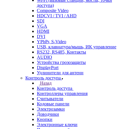
Wi-Fi (Базовые станции, мосты, точки
доступа)
Composite Video
HDCVI / TVI / AHD
SDI
VGA
HDMI
DVI
YPbPr, S-Video
USB, клавиатура/мышь, ИК управление
RS232, RS485, Контакты
AUDIO
Устройства грозозащиты
DisplayPort
Удлинители для антенн
Контроль доступа
Назад
Контроль доступа
Контроллеры управления
Считыватели
Кодовые панели
Электрозамки
Доводчики
Кнопки
Электронные ключи