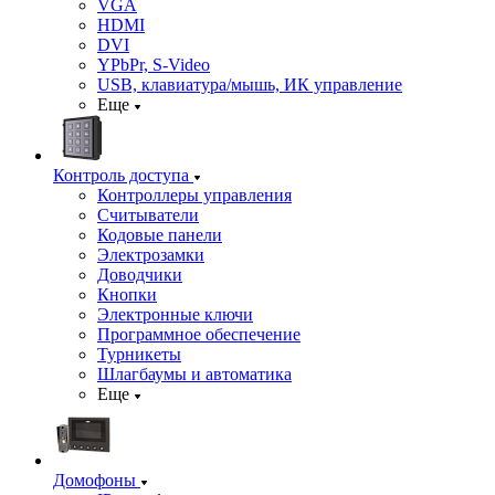
VGA
HDMI
DVI
YPbPr, S-Video
USB, клавиатура/мышь, ИК управление
Еще
Контроль доступа
Контроллеры управления
Считыватели
Кодовые панели
Электрозамки
Доводчики
Кнопки
Электронные ключи
Программное обеспечение
Турникеты
Шлагбаумы и автоматика
Еще
Домофоны