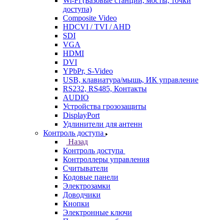
Wi-Fi (Базовые станции, мосты, точки
доступа)
Composite Video
HDCVI / TVI / AHD
SDI
VGA
HDMI
DVI
YPbPr, S-Video
USB, клавиатура/мышь, ИК управление
RS232, RS485, Контакты
AUDIO
Устройства грозозащиты
DisplayPort
Удлинители для антенн
Контроль доступа
Назад
Контроль доступа
Контроллеры управления
Считыватели
Кодовые панели
Электрозамки
Доводчики
Кнопки
Электронные ключи