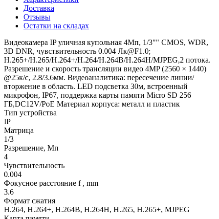
Доставка
Отзывы
Остатки на складах
Видеокамера IP уличная купольная 4Мп, 1/3"" CMOS, WDR,
3D DNR, чувствительность 0.004 Лк@F1.0;
H.265+/H.265/H.264+/H.264/H.264B/H.264H/MJPEG,2 потока.
Разрешение и скорость трансляции видео 4MP (2560 × 1440)
@25к/c, 2.8/3.6мм. Видеоаналитика: пересечение линии/
вторжение в область. LED подсветка 30м, встроенный
микрофон, IP67, поддержка карты памяти Micro SD 256
ГБ,DC12V/PoE Материал корпуса: металл и пластик
Тип устройства
IP
Матрица
1/3
Разрешение, Мп
4
Чувствительность
0.004
Фокусное расстояние f , mm
3.6
Формат сжатия
H.264, H.264+, H.264B, H.264H, H.265, H.265+, MJPEG
Карта памяти