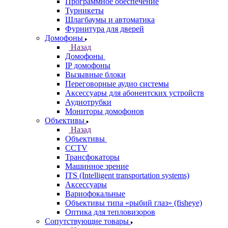
Программное обеспечение
Турникеты
Шлагбаумы и автоматика
Фурнитура для дверей
Домофоны
Назад
Домофоны
IP домофоны
Вызывные блоки
Переговорные аудио системы
Аксессуары для абонентских устройств
Аудиотрубки
Мониторы домофонов
Объективы
Назад
Объективы
CCTV
Трансфокаторы
Машинное зрение
ITS (Intelligent transportation systems)
Аксессуары
Вариофокальные
Объективы типа «рыбий глаз» (fisheye)
Оптика для тепловизоров
Сопутствующие товары