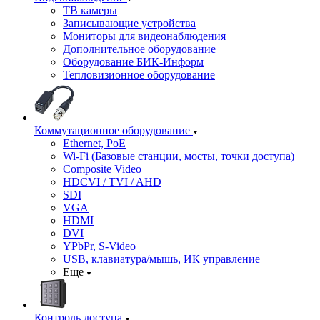
ТВ камеры
Записывающие устройства
Мониторы для видеонаблюдения
Дополнительное оборудование
Оборудование БИК-Информ
Тепловизионное оборудование
Коммутационное оборудование
Ethernet, PoE
Wi-Fi (Базовые станции, мосты, точки доступа)
Composite Video
HDCVI / TVI / AHD
SDI
VGA
HDMI
DVI
YPbPr, S-Video
USB, клавиатура/мышь, ИК управление
Еще
Контроль доступа