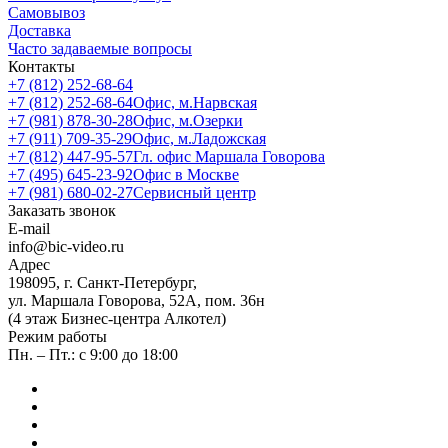
Самовывоз
Доставка
Часто задаваемые вопросы
Контакты
+7 (812) 252-68-64
+7 (812) 252-68-64
Офис, м.Нарвская
+7 (981) 878-30-28
Офис, м.Озерки
+7 (911) 709-35-29
Офис, м.Ладожская
+7 (812) 447-95-57
Гл. офис Маршала Говорова
+7 (495) 645-23-92
Офис в Москве
+7 (981) 680-02-27
Сервисный центр
Заказать звонок
E-mail
info@bic-video.ru
Адрес
198095, г. Санкт-Петербург,
ул. Маршала Говорова, 52А, пом. 36н
(4 этаж Бизнес-центра Алкотел)
Режим работы
Пн. – Пт.: с 9:00 до 18:00