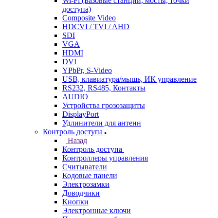
Wi-Fi (Базовые станции, мосты, точки
доступа)
Composite Video
HDCVI / TVI / AHD
SDI
VGA
HDMI
DVI
YPbPr, S-Video
USB, клавиатура/мышь, ИК управление
RS232, RS485, Контакты
AUDIO
Устройства грозозащиты
DisplayPort
Удлинители для антенн
Контроль доступа
Назад
Контроль доступа
Контроллеры управления
Считыватели
Кодовые панели
Электрозамки
Доводчики
Кнопки
Электронные ключи