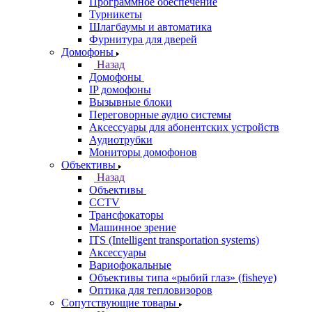
Программное обеспечение
Турникеты
Шлагбаумы и автоматика
Фурнитура для дверей
Домофоны
Назад
Домофоны
IP домофоны
Вызывные блоки
Переговорные аудио системы
Аксессуары для абонентских устройств
Аудиотрубки
Мониторы домофонов
Объективы
Назад
Объективы
CCTV
Трансфокаторы
Машинное зрение
ITS (Intelligent transportation systems)
Аксессуары
Вариофокальные
Объективы типа «рыбий глаз» (fisheye)
Оптика для тепловизоров
Сопутствующие товары