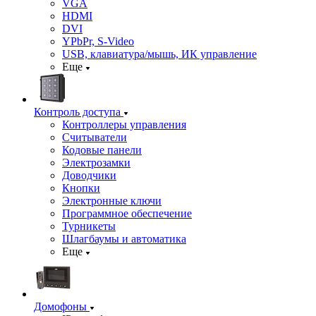
VGA
HDMI
DVI
YPbPr, S-Video
USB, клавиатура/мышь, ИК управление
Еще
Контроль доступа
Контроллеры управления
Считыватели
Кодовые панели
Электрозамки
Доводчики
Кнопки
Электронные ключи
Программное обеспечение
Турникеты
Шлагбаумы и автоматика
Еще
Домофоны