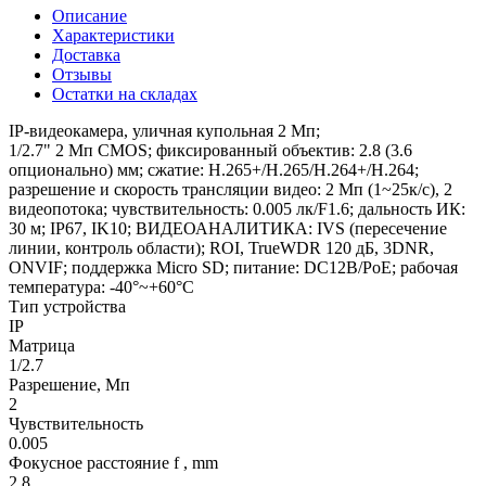
Описание
Характеристики
Доставка
Отзывы
Остатки на складах
IP-видеокамера, уличная купольная 2 Мп;
1/2.7" 2 Мп CMOS; фиксированный объектив: 2.8 (3.6
опционально) мм; сжатие: H.265+/H.265/H.264+/H.264;
разрешение и скорость трансляции видео: 2 Мп (1~25к/с), 2
видеопотока; чувствительность: 0.005 лк/F1.6; дальность ИК:
30 м; IP67, IK10; ВИДЕОАНАЛИТИКА: IVS (пересечение
линии, контроль области); ROI, TrueWDR 120 дБ, 3DNR,
ONVIF; поддержка Micro SD; питание: DC12В/PoE; рабочая
температура: -40°~+60°С
Тип устройства
IP
Матрица
1/2.7
Разрешение, Мп
2
Чувствительность
0.005
Фокусное расстояние f , mm
2.8