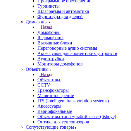
Программное обеспечение
Турникеты
Шлагбаумы и автоматика
Фурнитура для дверей
Домофоны
Назад
Домофоны
IP домофоны
Вызывные блоки
Переговорные аудио системы
Аксессуары для абонентских устройств
Аудиотрубки
Мониторы домофонов
Объективы
Назад
Объективы
CCTV
Трансфокаторы
Машинное зрение
ITS (Intelligent transportation systems)
Аксессуары
Вариофокальные
Объективы типа «рыбий глаз» (fisheye)
Оптика для тепловизоров
Сопутствующие товары