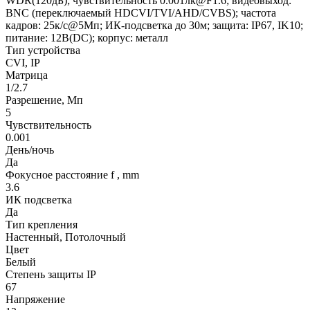
WDR(120дБ); чувствительность 0.001лк@F1.6; видеовыход:
BNC (переключаемый HDCVI/TVI/AHD/CVBS); частота
кадров: 25к/c@5Мп; ИК-подсветка до 30м; защита: IP67, IK10;
питание: 12В(DC); корпус: металл
Тип устройства
CVI, IP
Матрица
1/2.7
Разрешение, Мп
5
Чувствительность
0.001
День/ночь
Да
Фокусное расстояние f , mm
3.6
ИК подсветка
Да
Тип крепления
Настенный, Потолочный
Цвет
Белый
Степень защиты IP
67
Напряжение