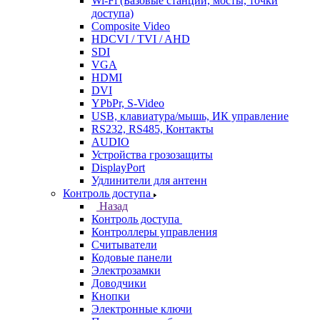
Wi-Fi (Базовые станции, мосты, точки
доступа)
Composite Video
HDCVI / TVI / AHD
SDI
VGA
HDMI
DVI
YPbPr, S-Video
USB, клавиатура/мышь, ИК управление
RS232, RS485, Контакты
AUDIO
Устройства грозозащиты
DisplayPort
Удлинители для антенн
Контроль доступа
Назад
Контроль доступа
Контроллеры управления
Считыватели
Кодовые панели
Электрозамки
Доводчики
Кнопки
Электронные ключи