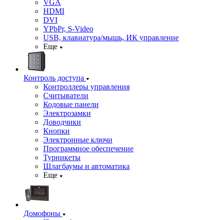
VGA
HDMI
DVI
YPbPr, S-Video
USB, клавиатура/мышь, ИК управление
Еще
Контроль доступа
Контроллеры управления
Считыватели
Кодовые панели
Электрозамки
Доводчики
Кнопки
Электронные ключи
Программное обеспечение
Турникеты
Шлагбаумы и автоматика
Еще
Домофоны