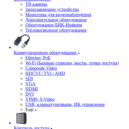
ТВ камеры
Записывающие устройства
Мониторы для видеонаблюдения
Дополнительное оборудование
Оборудование БИК-Информ
Тепловизионное оборудование
Коммутационное оборудование
Ethernet, PoE
Wi-Fi (Базовые станции, мосты, точки доступа)
Composite Video
HDCVI / TVI / AHD
SDI
VGA
HDMI
DVI
YPbPr, S-Video
USB, клавиатура/мышь, ИК управление
Еще
Контроль доступа