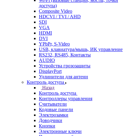
Wi-Fi (Базовые станции, мосты, точки
доступа)
Composite Video
HDCVI / TVI / AHD
SDI
VGA
HDMI
DVI
YPbPr, S-Video
USB, клавиатура/мышь, ИК управление
RS232, RS485, Контакты
AUDIO
Устройства грозозащиты
DisplayPort
Удлинители для антенн
Контроль доступа
Назад
Контроль доступа
Контроллеры управления
Считыватели
Кодовые панели
Электрозамки
Доводчики
Кнопки
Электронные ключи