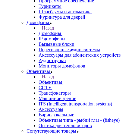
Программное обеспечение
Турникеты
Шлагбаумы и автоматика
Фурнитура для дверей
Домофоны
Назад
Домофоны
IP домофоны
Вызывные блоки
Переговорные аудио системы
Аксессуары для абонентских устройств
Аудиотрубки
Мониторы домофонов
Объективы
Назад
Объективы
CCTV
Трансфокаторы
Машинное зрение
ITS (Intelligent transportation systems)
Аксессуары
Вариофокальные
Объективы типа «рыбий глаз» (fisheye)
Оптика для тепловизоров
Сопутствующие товары