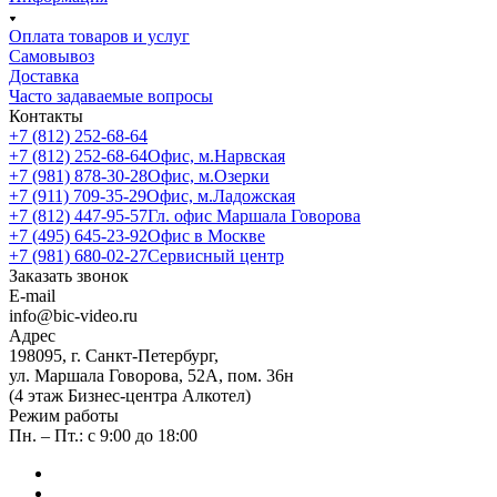
Оплата товаров и услуг
Самовывоз
Доставка
Часто задаваемые вопросы
Контакты
+7 (812) 252-68-64
+7 (812) 252-68-64
Офис, м.Нарвская
+7 (981) 878-30-28
Офис, м.Озерки
+7 (911) 709-35-29
Офис, м.Ладожская
+7 (812) 447-95-57
Гл. офис Маршала Говорова
+7 (495) 645-23-92
Офис в Москве
+7 (981) 680-02-27
Сервисный центр
Заказать звонок
E-mail
info@bic-video.ru
Адрес
198095, г. Санкт-Петербург,
ул. Маршала Говорова, 52А, пом. 36н
(4 этаж Бизнес-центра Алкотел)
Режим работы
Пн. – Пт.: с 9:00 до 18:00