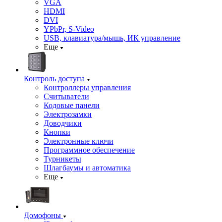
VGA
HDMI
DVI
YPbPr, S-Video
USB, клавиатура/мышь, ИК управление
Еще
Контроль доступа
Контроллеры управления
Считыватели
Кодовые панели
Электрозамки
Доводчики
Кнопки
Электронные ключи
Программное обеспечение
Турникеты
Шлагбаумы и автоматика
Еще
Домофоны