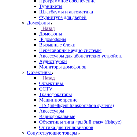
Программное обеспечение
Турникеты
Шлагбаумы и автоматика
Фурнитура для дверей
Домофоны
Назад
Домофоны
IP домофоны
Вызывные блоки
Переговорные аудио системы
Аксессуары для абонентских устройств
Аудиотрубки
Мониторы домофонов
Объективы
Назад
Объективы
CCTV
Трансфокаторы
Машинное зрение
ITS (Intelligent transportation systems)
Аксессуары
Вариофокальные
Объективы типа «рыбий глаз» (fisheye)
Оптика для тепловизоров
Сопутствующие товары