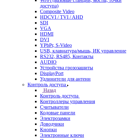
Wi-Fi (Базовые станции, мосты, точки
доступа)
Composite Video
HDCVI / TVI / AHD
SDI
VGA
HDMI
DVI
YPbPr, S-Video
USB, клавиатура/мышь, ИК управление
RS232, RS485, Контакты
AUDIO
Устройства грозозащиты
DisplayPort
Удлинители для антенн
Контроль доступа
Назад
Контроль доступа
Контроллеры управления
Считыватели
Кодовые панели
Электрозамки
Доводчики
Кнопки
Электронные ключи