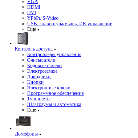
VGA
HDMI
DVI
YPbPr, S-Video
USB, клавиатура/мышь, ИК управление
Еще
Контроль доступа
Контроллеры управления
Считыватели
Кодовые панели
Электрозамки
Доводчики
Кнопки
Электронные ключи
Программное обеспечение
Турникеты
Шлагбаумы и автоматика
Еще
Домофоны