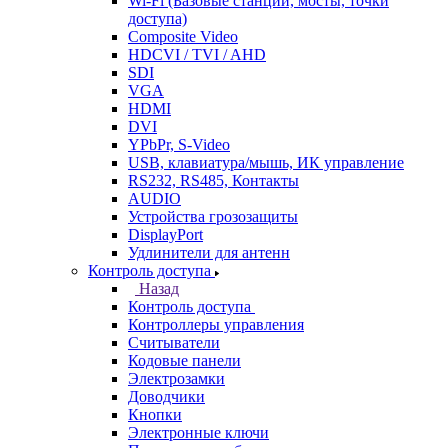
Wi-Fi (Базовые станции, мосты, точки
доступа)
Composite Video
HDCVI / TVI / AHD
SDI
VGA
HDMI
DVI
YPbPr, S-Video
USB, клавиатура/мышь, ИК управление
RS232, RS485, Контакты
AUDIO
Устройства грозозащиты
DisplayPort
Удлинители для антенн
Контроль доступа
Назад
Контроль доступа
Контроллеры управления
Считыватели
Кодовые панели
Электрозамки
Доводчики
Кнопки
Электронные ключи