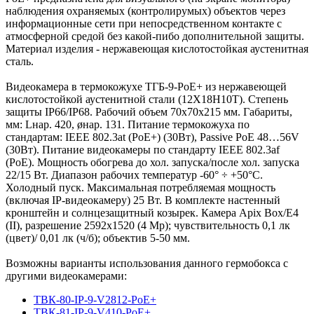
наблюдения охраняемых (контролирумых) объектов через
информационные сети при непосредственном контакте с
атмосферной средой без какой-пибо дополнительной защиты.
Материал изделия - нержавеющая кислотостойкая аустенитная
сталь.
Видеокамера в термокожухе ТГБ-9-PoE+ из нержавеющей
кислотостойкой аустенитной стали (12Х18Н10Т). Степень
защиты IP66/IP68. Рабочий объем 70х70х215 мм. Габариты,
мм: Lнар. 420, øнар. 131. Питание термокожуха по
стандартам: IEEE 802.3at (PoE+) (30Вт), Passive PoE 48…56V
(30Вт). Питание видеокамеры по стандарту IEEE 802.3af
(PoE). Мощность обогрева до хол. запуска/после хол. запуска
22/15 Вт. Диапазон рабочих температур -60° ÷ +50°C.
Холодный пуск. Максимальная потребляемая мощность
(включая IP-видеокамеру) 25 Вт. В комплекте настенный
кронштейн и солнцезащитный козырек. Камера Apix Box/E4
(II), разрешение 2592х1520 (4 Мр); чувствительность 0,1 лк
(цвет)/ 0,01 лк (ч/б); объектив 5-50 мм.
Возможны варианты использования данного гермобокса с
другими видеокамерами:
ТВК-80-IP-9-V2812-PoE+
ТВК-81-IP-9-V410-PoE+