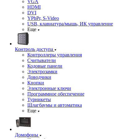
VGA
HDMI
DVI
YPbPr, S-Video
USB, клавиатура/мышь, ИК управление
Еще
Контроль доступа
Контроллеры управления
Считыватели
Кодовые панели
Электрозамки
Доводчики
Кнопки
Электронные ключи
Программное обеспечение
Турникеты
Шлагбаумы и автоматика
Еще
Домофоны