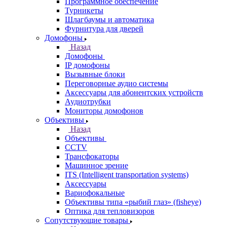
Программное обеспечение
Турникеты
Шлагбаумы и автоматика
Фурнитура для дверей
Домофоны
Назад
Домофоны
IP домофоны
Вызывные блоки
Переговорные аудио системы
Аксессуары для абонентских устройств
Аудиотрубки
Мониторы домофонов
Объективы
Назад
Объективы
CCTV
Трансфокаторы
Машинное зрение
ITS (Intelligent transportation systems)
Аксессуары
Вариофокальные
Объективы типа «рыбий глаз» (fisheye)
Оптика для тепловизоров
Сопутствующие товары