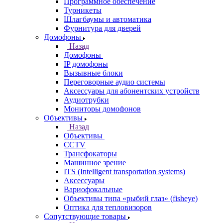
Программное обеспечение
Турникеты
Шлагбаумы и автоматика
Фурнитура для дверей
Домофоны
Назад
Домофоны
IP домофоны
Вызывные блоки
Переговорные аудио системы
Аксессуары для абонентских устройств
Аудиотрубки
Мониторы домофонов
Объективы
Назад
Объективы
CCTV
Трансфокаторы
Машинное зрение
ITS (Intelligent transportation systems)
Аксессуары
Вариофокальные
Объективы типа «рыбий глаз» (fisheye)
Оптика для тепловизоров
Сопутствующие товары