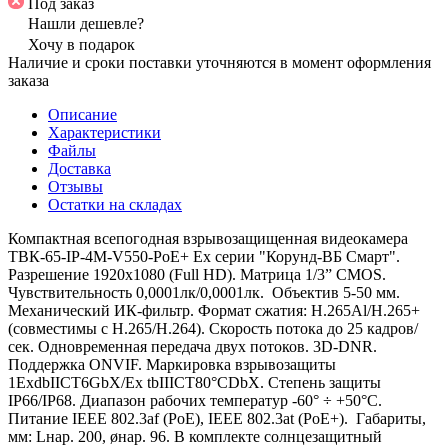
Под заказ
Нашли дешевле?
Хочу в подарок
Наличие и сроки поставки уточняются в момент оформления
заказа
Описание
Характеристики
Файлы
Доставка
Отзывы
Остатки на складах
Компактная всепогодная взрывозащищенная видеокамера
ТВК-65-IP-4М-V550-PoE+ Ex серии "Корунд-ВБ Смарт".
Разрешение 1920х1080 (Full HD). Матрица 1/3” CMOS.
Чувствительность 0,0001лк/0,0001лк. Объектив 5-50 мм.
Механический ИК-фильтр. Формат сжатия: H.265Al/H.265+
(совместимы с H.265/H.264). Скорость потока до 25 кадров/
сек. Одновременная передача двух потоков. 3D-DNR.
Поддержка ONVIF. Маркировка взрывозащиты
1ExdbIICT6GbX/Ex tbIIICT80°CDbX. Степень защиты
IP66/IP68. Диапазон рабочих температур -60° ÷ +50°С.
Питание IEEE 802.3af (PoE), IEEE 802.3at (PoE+). Габариты,
мм: Lнар. 200, øнар. 96. В комплекте солнцезащитный