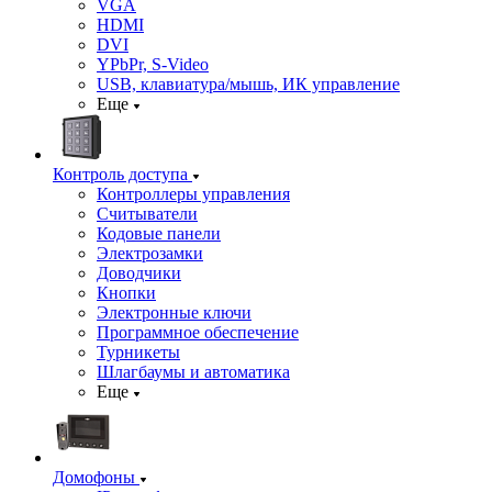
VGA
HDMI
DVI
YPbPr, S-Video
USB, клавиатура/мышь, ИК управление
Еще
Контроль доступа
Контроллеры управления
Считыватели
Кодовые панели
Электрозамки
Доводчики
Кнопки
Электронные ключи
Программное обеспечение
Турникеты
Шлагбаумы и автоматика
Еще
Домофоны