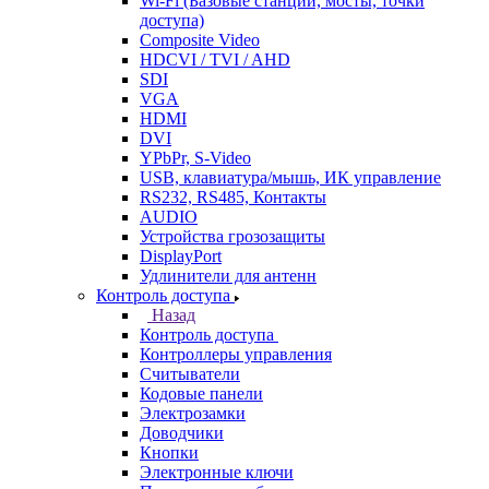
Wi-Fi (Базовые станции, мосты, точки
доступа)
Composite Video
HDCVI / TVI / AHD
SDI
VGA
HDMI
DVI
YPbPr, S-Video
USB, клавиатура/мышь, ИК управление
RS232, RS485, Контакты
AUDIO
Устройства грозозащиты
DisplayPort
Удлинители для антенн
Контроль доступа
Назад
Контроль доступа
Контроллеры управления
Считыватели
Кодовые панели
Электрозамки
Доводчики
Кнопки
Электронные ключи