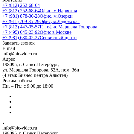
+7 (812) 252-68-64
+7 (812) 252-68-64
Офис, м.Нарвская
+7 (981) 878-30-28
Офис, м.Озерки
+7 (911) 709-35-29
Офис, м.Ладожская
+7 (812) 447-95-57
Гл. офис Маршала Говорова
+7 (495) 645-23-92
Офис в Москве
+7 (981) 680-02-27
Сервисный центр
Заказать звонок
E-mail
info@bic-video.ru
Адрес
198095, г. Санкт-Петербург,
ул. Маршала Говорова, 52А, пом. 36н
(4 этаж Бизнес-центра Алкотел)
Режим работы
Пн. – Пт.: с 9:00 до 18:00
info@bic-video.ru
198095, г. Санкт-Петербург,