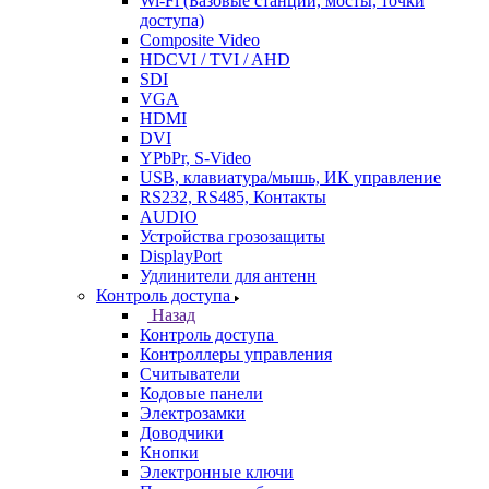
Wi-Fi (Базовые станции, мосты, точки
доступа)
Composite Video
HDCVI / TVI / AHD
SDI
VGA
HDMI
DVI
YPbPr, S-Video
USB, клавиатура/мышь, ИК управление
RS232, RS485, Контакты
AUDIO
Устройства грозозащиты
DisplayPort
Удлинители для антенн
Контроль доступа
Назад
Контроль доступа
Контроллеры управления
Считыватели
Кодовые панели
Электрозамки
Доводчики
Кнопки
Электронные ключи