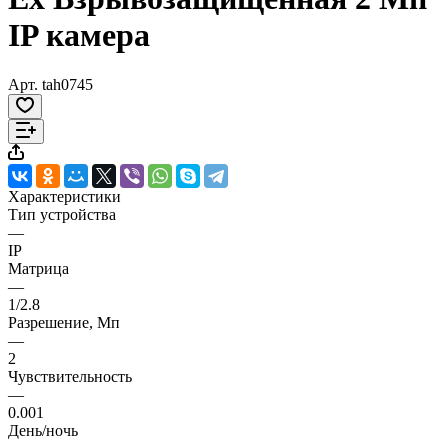
IP камера
Арт.
tah0745
Характеристики
Тип устройства
—
IP
Матрица
—
1/2.8
Разрешение, Мп
—
2
Чувствительность
—
0.001
День/ночь