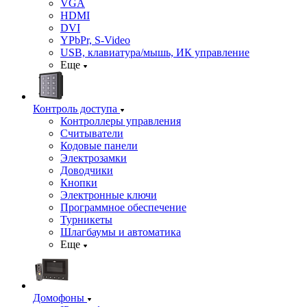
VGA
HDMI
DVI
YPbPr, S-Video
USB, клавиатура/мышь, ИК управление
Еще
Контроль доступа
Контроллеры управления
Считыватели
Кодовые панели
Электрозамки
Доводчики
Кнопки
Электронные ключи
Программное обеспечение
Турникеты
Шлагбаумы и автоматика
Еще
Домофоны