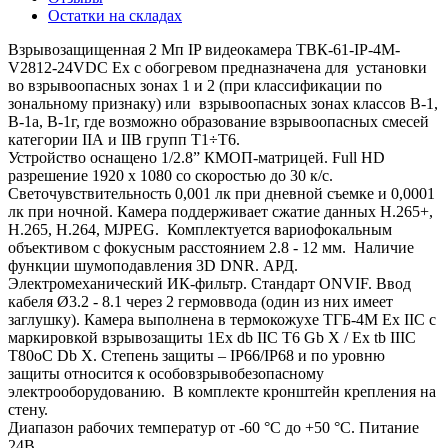
Остатки на складах
Взрывозащищенная 2 Мп IP видеокамера ТВК-61-IP-4М-
V2812-24VDC Ex с обогревом предназначена для установки
во взрывоопасных зонах 1 и 2 (при классификации по
зональному признаку) или взрывоопасных зонах классов В-1,
В-1а, В-1г, где возможно образование взрывоопасных смесей
категории IIА и IIВ групп Т1÷Т6.
Устройство оснащено 1/2.8” КМОП-матрицей. Full HD
разрешение 1920 х 1080 со скоростью до 30 к/с.
Светочувствительность 0,001 лк при дневной съемке и 0,0001
лк при ночной. Камера поддерживает сжатие данных H.265+,
H.265, H.264, MJPEG. Комплектуется вариофокальным
объективом с фокусным расстоянием 2.8 - 12 мм. Наличие
функции шумоподавления 3D DNR. АРД.
Электромеханический ИК-фильтр. Стандарт ONVIF. Ввод
кабеля Ø3.2 - 8.1 через 2 гермоввода (один из них имеет
заглушку). Камера выполнена в термокожухе ТГБ-4М Ex IIC с
маркировкой взрывозащиты 1Ex db IIС T6 Gb X / Ex tb IIIC
T80oC Db X. Степень защиты – IP66/IP68 и по уровню
защиты относится к особовзрывобезопасному
электрооборудованию. В комплекте кронштейн крепления на
стену.
Диапазон рабочих температур от -60 °C до +50 °C. Питание
24В.