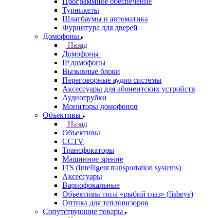
Программное обеспечение
Турникеты
Шлагбаумы и автоматика
Фурнитура для дверей
Домофоны
Назад
Домофоны
IP домофоны
Вызывные блоки
Переговорные аудио системы
Аксессуары для абонентских устройств
Аудиотрубки
Мониторы домофонов
Объективы
Назад
Объективы
CCTV
Трансфокаторы
Машинное зрение
ITS (Intelligent transportation systems)
Аксессуары
Вариофокальные
Объективы типа «рыбий глаз» (fisheye)
Оптика для тепловизоров
Сопутствующие товары