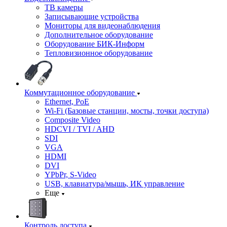
ТВ камеры
Записывающие устройства
Мониторы для видеонаблюдения
Дополнительное оборудование
Оборудование БИК-Информ
Тепловизионное оборудование
Коммутационное оборудование
Ethernet, PoE
Wi-Fi (Базовые станции, мосты, точки доступа)
Composite Video
HDCVI / TVI / AHD
SDI
VGA
HDMI
DVI
YPbPr, S-Video
USB, клавиатура/мышь, ИК управление
Еще
Контроль доступа