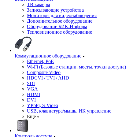
ТВ камеры
Записывающие устройства
Мониторы для видеонаблюдения
Дополнительное оборудование
Оборудование БИК-Информ
Тепловизионное оборудование
Коммутационное оборудование
Ethernet, PoE
Wi-Fi (Базовые станции, мосты, точки доступа)
Composite Video
HDCVI / TVI / AHD
SDI
VGA
HDMI
DVI
YPbPr, S-Video
USB, клавиатура/мышь, ИК управление
Еще
Контроль доступа