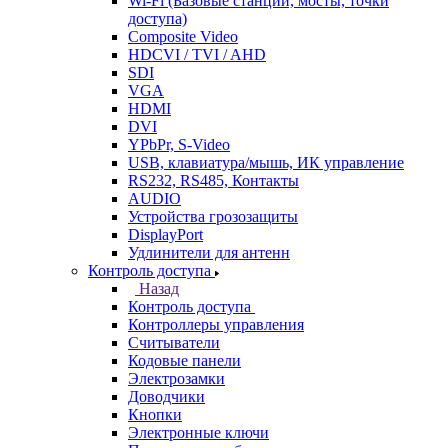
Wi-Fi (Базовые станции, мосты, точки
доступа)
Composite Video
HDCVI / TVI / AHD
SDI
VGA
HDMI
DVI
YPbPr, S-Video
USB, клавиатура/мышь, ИК управление
RS232, RS485, Контакты
AUDIO
Устройства грозозащиты
DisplayPort
Удлинители для антенн
Контроль доступа
Назад
Контроль доступа
Контроллеры управления
Считыватели
Кодовые панели
Электрозамки
Доводчики
Кнопки
Электронные ключи