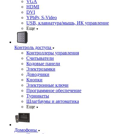
VGA
HDMI
DVI
YPbPr, S-Video
USB, клавиатура/мышь, ИК управление
Еще
Контроль доступа
Контроллеры управления
Считыватели
Кодовые панели
Электрозамки
Доводчики
Кнопки
Электронные ключи
Программное обеспечение
Турникеты
Шлагбаумы и автоматика
Еще
Домофоны