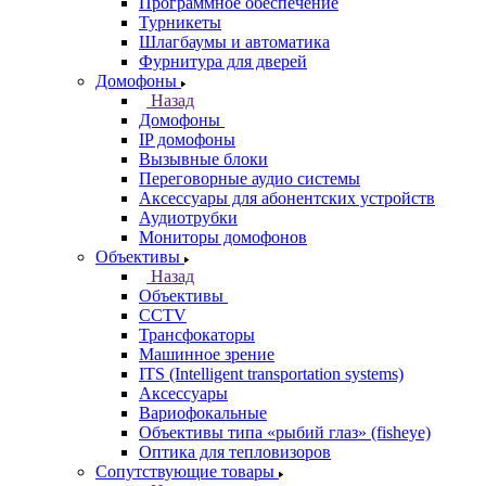
Программное обеспечение
Турникеты
Шлагбаумы и автоматика
Фурнитура для дверей
Домофоны
Назад
Домофоны
IP домофоны
Вызывные блоки
Переговорные аудио системы
Аксессуары для абонентских устройств
Аудиотрубки
Мониторы домофонов
Объективы
Назад
Объективы
CCTV
Трансфокаторы
Машинное зрение
ITS (Intelligent transportation systems)
Аксессуары
Вариофокальные
Объективы типа «рыбий глаз» (fisheye)
Оптика для тепловизоров
Сопутствующие товары