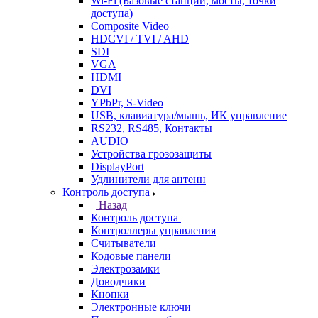
Wi-Fi (Базовые станции, мосты, точки
доступа)
Composite Video
HDCVI / TVI / AHD
SDI
VGA
HDMI
DVI
YPbPr, S-Video
USB, клавиатура/мышь, ИК управление
RS232, RS485, Контакты
AUDIO
Устройства грозозащиты
DisplayPort
Удлинители для антенн
Контроль доступа
Назад
Контроль доступа
Контроллеры управления
Считыватели
Кодовые панели
Электрозамки
Доводчики
Кнопки
Электронные ключи