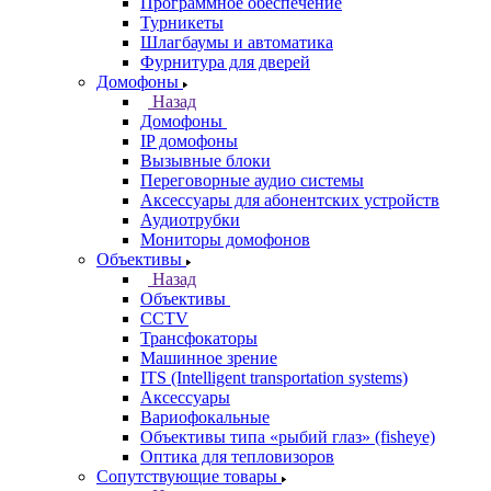
Программное обеспечение
Турникеты
Шлагбаумы и автоматика
Фурнитура для дверей
Домофоны
Назад
Домофоны
IP домофоны
Вызывные блоки
Переговорные аудио системы
Аксессуары для абонентских устройств
Аудиотрубки
Мониторы домофонов
Объективы
Назад
Объективы
CCTV
Трансфокаторы
Машинное зрение
ITS (Intelligent transportation systems)
Аксессуары
Вариофокальные
Объективы типа «рыбий глаз» (fisheye)
Оптика для тепловизоров
Сопутствующие товары