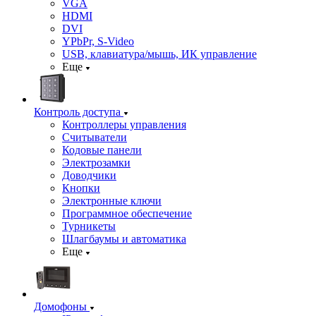
VGA
HDMI
DVI
YPbPr, S-Video
USB, клавиатура/мышь, ИК управление
Еще
Контроль доступа
Контроллеры управления
Считыватели
Кодовые панели
Электрозамки
Доводчики
Кнопки
Электронные ключи
Программное обеспечение
Турникеты
Шлагбаумы и автоматика
Еще
Домофоны