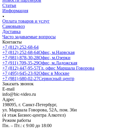
Новости партнеров
Статьи
Информация
Оплата товаров и услуг
Самовывоз
Доставка
Часто задаваемые вопросы
Контакты
+7 (812) 252-68-64
+7 (812) 252-68-64
Офис, м.Нарвская
+7 (981) 878-30-28
Офис, м.Озерки
+7 (911) 709-35-29
Офис, м.Ладожская
+7 (812) 447-95-57
Гл. офис Маршала Говорова
+7 (495) 645-23-92
Офис в Москве
+7 (981) 680-02-27
Сервисный центр
Заказать звонок
E-mail
info@bic-video.ru
Адрес
198095, г. Санкт-Петербург,
ул. Маршала Говорова, 52А, пом. 36н
(4 этаж Бизнес-центра Алкотел)
Режим работы
Пн. – Пт.: с 9:00 до 18:00