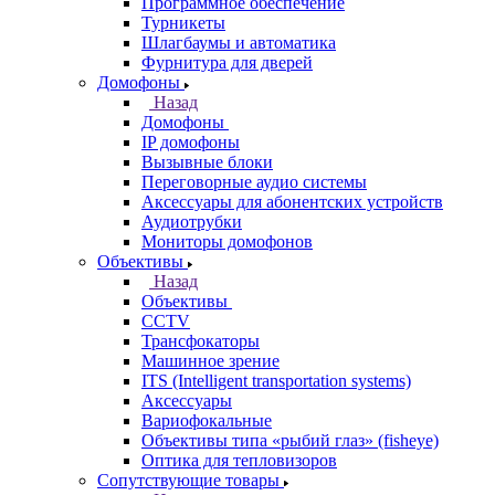
Программное обеспечение
Турникеты
Шлагбаумы и автоматика
Фурнитура для дверей
Домофоны
Назад
Домофоны
IP домофоны
Вызывные блоки
Переговорные аудио системы
Аксессуары для абонентских устройств
Аудиотрубки
Мониторы домофонов
Объективы
Назад
Объективы
CCTV
Трансфокаторы
Машинное зрение
ITS (Intelligent transportation systems)
Аксессуары
Вариофокальные
Объективы типа «рыбий глаз» (fisheye)
Оптика для тепловизоров
Сопутствующие товары