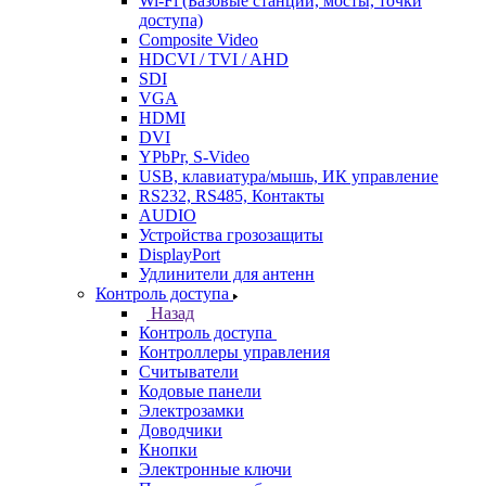
Wi-Fi (Базовые станции, мосты, точки
доступа)
Composite Video
HDCVI / TVI / AHD
SDI
VGA
HDMI
DVI
YPbPr, S-Video
USB, клавиатура/мышь, ИК управление
RS232, RS485, Контакты
AUDIO
Устройства грозозащиты
DisplayPort
Удлинители для антенн
Контроль доступа
Назад
Контроль доступа
Контроллеры управления
Считыватели
Кодовые панели
Электрозамки
Доводчики
Кнопки
Электронные ключи