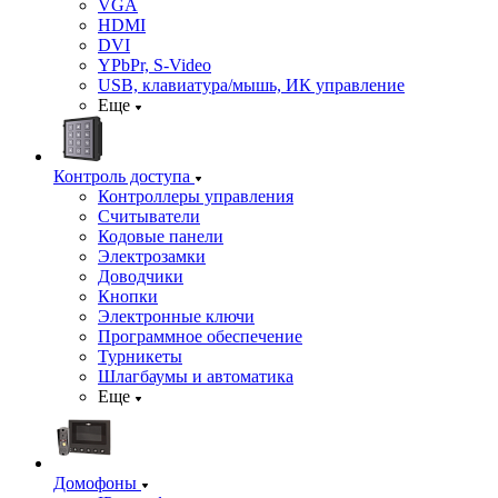
VGA
HDMI
DVI
YPbPr, S-Video
USB, клавиатура/мышь, ИК управление
Еще
Контроль доступа
Контроллеры управления
Считыватели
Кодовые панели
Электрозамки
Доводчики
Кнопки
Электронные ключи
Программное обеспечение
Турникеты
Шлагбаумы и автоматика
Еще
Домофоны