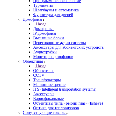
Программное обеспечение
Турникеты
Шлагбаумы и автоматика
Фурнитура для дверей
Домофоны
Назад
Домофоны
IP домофоны
Вызывные блоки
Переговорные аудио системы
Аксессуары для абонентских устройств
Аудиотрубки
Мониторы домофонов
Объективы
Назад
Объективы
CCTV
Трансфокаторы
Машинное зрение
ITS (Intelligent transportation systems)
Аксессуары
Вариофокальные
Объективы типа «рыбий глаз» (fisheye)
Оптика для тепловизоров
Сопутствующие товары