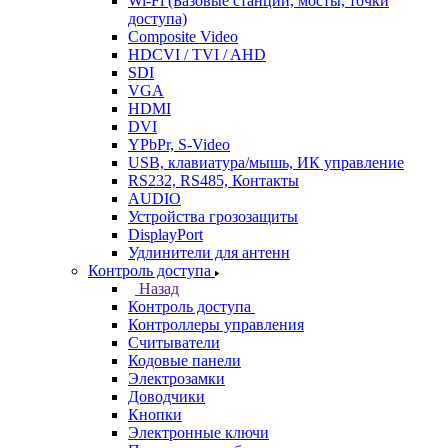
Wi-Fi (Базовые станции, мосты, точки
доступа)
Composite Video
HDCVI / TVI / AHD
SDI
VGA
HDMI
DVI
YPbPr, S-Video
USB, клавиатура/мышь, ИК управление
RS232, RS485, Контакты
AUDIO
Устройства грозозащиты
DisplayPort
Удлинители для антенн
Контроль доступа
Назад
Контроль доступа
Контроллеры управления
Считыватели
Кодовые панели
Электрозамки
Доводчики
Кнопки
Электронные ключи