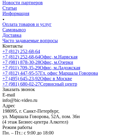
Новости партнеров
Статьи
Информация
Оплата товаров и услуг
Самовывоз
Доставка
Часто задаваемые вопросы
Контакты
+7 (812) 252-68-64
+7 (812) 252-68-64
Офис, м.Нарвская
+7 (981) 878-30-28
Офис, м.Озерки
+7 (911) 709-35-29
Офис, м.Ладожская
+7 (812) 447-95-57
Гл. офис Маршала Говорова
+7 (495) 645-23-92
Офис в Москве
+7 (981) 680-02-27
Сервисный центр
Заказать звонок
E-mail
info@bic-video.ru
Адрес
198095, г. Санкт-Петербург,
ул. Маршала Говорова, 52А, пом. 36н
(4 этаж Бизнес-центра Алкотел)
Режим работы
Пн. – Пт.: с 9:00 до 18:00