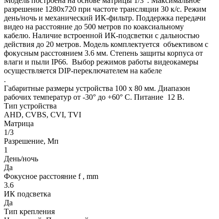
Модель построена на основе матрицы 1/3". Максимальное
разрешение 1280х720 при частоте трансляции 30 к/с. Режим
день/ночь и механический ИК-фильтр. Поддержка передачи
видео на расстояние до 500 метров по коаксиальному
кабелю. Наличие встроенной ИК-подсветки с дальностью
действия до 20 метров. Модель комплектуется объективом с
фокусным расстоянием 3.6 мм. Степень защиты корпуса от
влаги и пыли IP66. Выбор режимов работы видеокамеры
осуществляется DIP-переключателем на кабеле
.
Габаритные размеры устройства 100 х 80 мм. Диапазон
рабочих температур от -30° до +60° С. Питание 12 В.
Тип устройства
AHD, CVBS, CVI, TVI
Матрица
1/3
Разрешение, Мп
1
День/ночь
Да
Фокусное расстояние f , mm
3.6
ИК подсветка
Да
Тип крепления