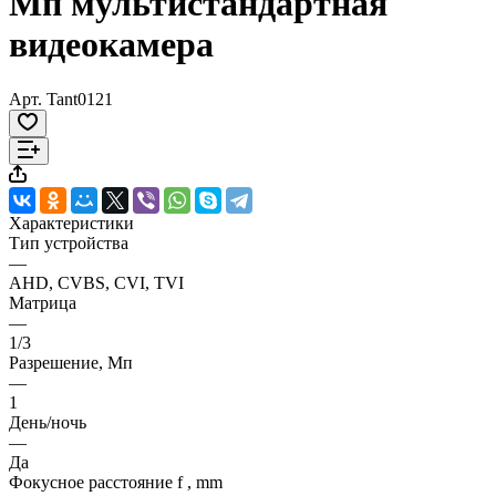
Мп мультистандартная
видеокамера
Арт.
Tant0121
Характеристики
Тип устройства
—
AHD, CVBS, CVI, TVI
Матрица
—
1/3
Разрешение, Мп
—
1
День/ночь
—
Да
Фокусное расстояние f , mm