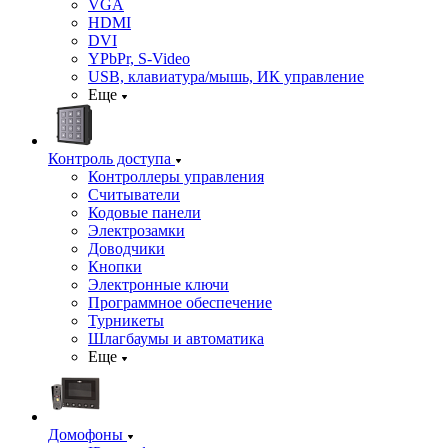
VGA
HDMI
DVI
YPbPr, S-Video
USB, клавиатура/мышь, ИК управление
Еще
Контроль доступа
Контроллеры управления
Считыватели
Кодовые панели
Электрозамки
Доводчики
Кнопки
Электронные ключи
Программное обеспечение
Турникеты
Шлагбаумы и автоматика
Еще
Домофоны