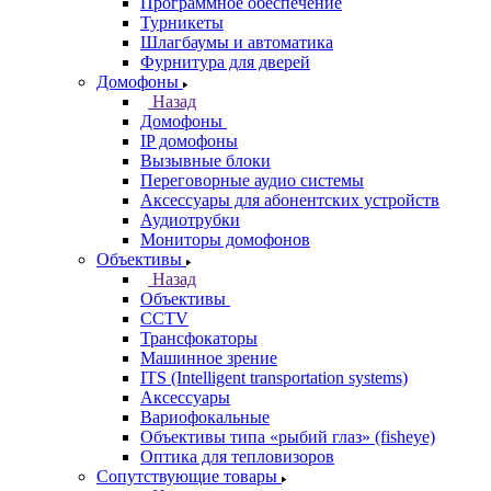
Программное обеспечение
Турникеты
Шлагбаумы и автоматика
Фурнитура для дверей
Домофоны
Назад
Домофоны
IP домофоны
Вызывные блоки
Переговорные аудио системы
Аксессуары для абонентских устройств
Аудиотрубки
Мониторы домофонов
Объективы
Назад
Объективы
CCTV
Трансфокаторы
Машинное зрение
ITS (Intelligent transportation systems)
Аксессуары
Вариофокальные
Объективы типа «рыбий глаз» (fisheye)
Оптика для тепловизоров
Сопутствующие товары