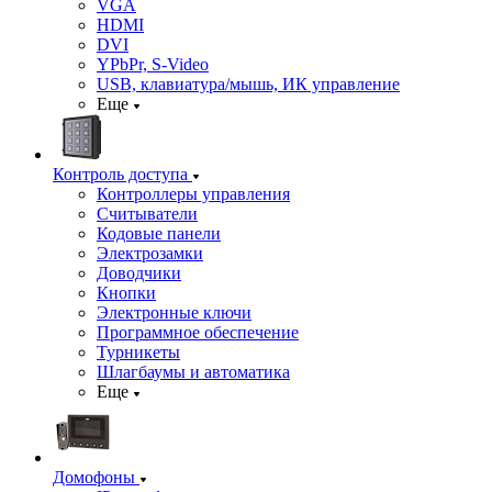
VGA
HDMI
DVI
YPbPr, S-Video
USB, клавиатура/мышь, ИК управление
Еще
Контроль доступа
Контроллеры управления
Считыватели
Кодовые панели
Электрозамки
Доводчики
Кнопки
Электронные ключи
Программное обеспечение
Турникеты
Шлагбаумы и автоматика
Еще
Домофоны