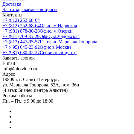
Доставка
Часто задаваемые вопросы
Контакты
+7 (812) 252-68-64
+7 (812) 252-68-64
Офис, м.Нарвская
+7 (981) 878-30-28
Офис, м.Озерки
+7 (911) 709-35-29
Офис, м.Ладожская
+7 (812) 447-95-57
Гл. офис Маршала Говорова
+7 (495) 645-23-92
Офис в Москве
+7 (981) 680-02-27
Сервисный центр
Заказать звонок
E-mail
info@bic-video.ru
Адрес
198095, г. Санкт-Петербург,
ул. Маршала Говорова, 52А, пом. 36н
(4 этаж Бизнес-центра Алкотел)
Режим работы
Пн. – Пт.: с 9:00 до 18:00