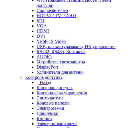
Wi-Fi (Базовые станции, мосты, точки
доступа)
Composite Video
HDCVI / TVI / AHD
SDI
VGA
HDMI
DVI
YPbPr, S-Video
USB, клавиатура/мышь, ИК управление
RS232, RS485, Контакты
AUDIO
Устройства грозозащиты
DisplayPort
Удлинители для антенн
Контроль доступа
Назад
Контроль доступа
Контроллеры управления
Считыватели
Кодовые панели
Электрозамки
Доводчики
Кнопки
Электронные ключи